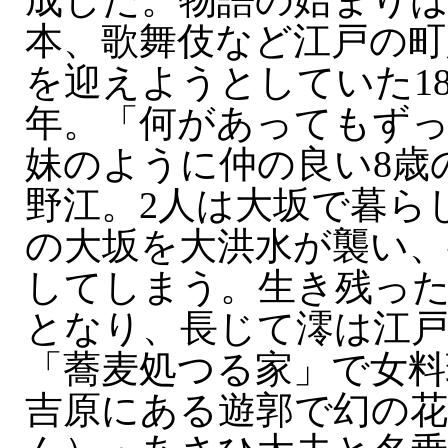
成した。物語の始まりは
本、歌舞伎など江戸の町
を迎えようとしていた18
年。「何があってもずっ
妹のように仲の良い8歳
野江。2人は大坂で暮ら
の大坂を大洪水が襲い、
してしまう。生き残った
となり、長じて澪は江
「蕎麦処つる家」で女料
吉原にある遊郭で幻の