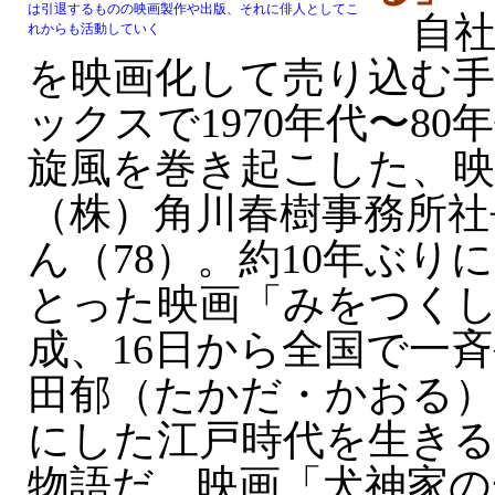
は引退するものの映画製作や出版、それに俳人としてこ
自社
れからも活動していく
を映画化して売り込む
ックスで1970年代〜8
旋風を巻き起こした、映
（株）角川春樹事務所社
ん（78）。約10年ぶり
とった映画「みをつく
成、16日から全国で一
田郁（たかだ・かおる）
にした江戸時代を生きる
物語だ。映画「犬神家の