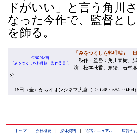
ドがいい」と言う角川
なった今作で、監督と
を飾る。
「みをつくしを料理帖」 
©2020映画
製作・監督：角川春樹、脚
「みをつくしを料理帖」製作委員会
演：松本穂香、奈緒、若村麻
分。
16日（金）からイオンシネマ大宮（Tel.048・654・94
トップ
|
会社概要
|
媒体資料
|
送稿マニュアル
|
広告の