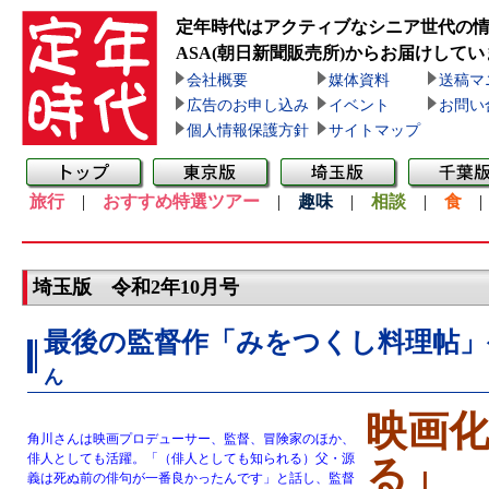
定年時代はアクティブなシニア世代の
ASA(朝日新聞販売所)
からお届けしてい
会社概要
媒体資料
送稿マ
広告のお申し込み
イベント
お問い
個人情報保護方針
サイトマップ
旅行
|
おすすめ特選ツアー
|
趣味
|
相談
|
食
埼玉版 令和2年10月号
最後の監督作「みをつくし料理帖」
ん
映画
角川さんは映画プロデューサー、監督、冒険家のほか、
俳人としても活躍。「（俳人としても知られる）父・源
る」
義は死ぬ前の俳句が一番良かったんです」と話し、監督