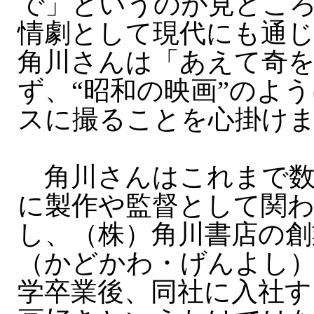
で」というのが見どこ
情劇として現代にも通
角川さんは「あえて奇
ず、“昭和の映画”のよ
スに撮ることを心掛け
角川さんはこれまで数
に製作や監督として関
し、（株）角川書店の創
（かどかわ・げんよし
学卒業後、同社に入社す