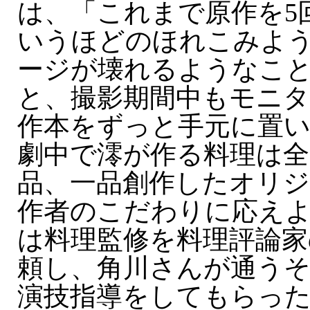
は、「これまで原作を5
いうほどのほれこみよ
ージが壊れるようなこ
と、撮影期間中もモニ
作本をずっと手元に置
劇中で澪が作る料理は全
品、一品創作したオリ
作者のこだわりに応え
は料理監修を料理評論家
頼し、角川さんが通う
演技指導をしてもらっ