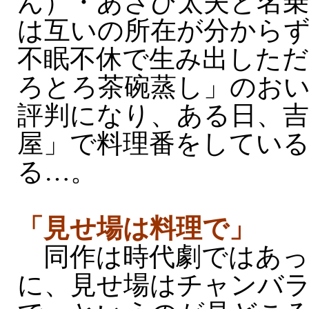
ん）・あさひ太夫と名乗
は互いの所在が分から
不眠不休で生み出した
ろとろ茶碗蒸し」のお
評判になり、ある日、吉
屋」で料理番をしてい
る…。
「見せ場は料理で」
同作は時代劇ではあっ
に、見せ場はチャンバ