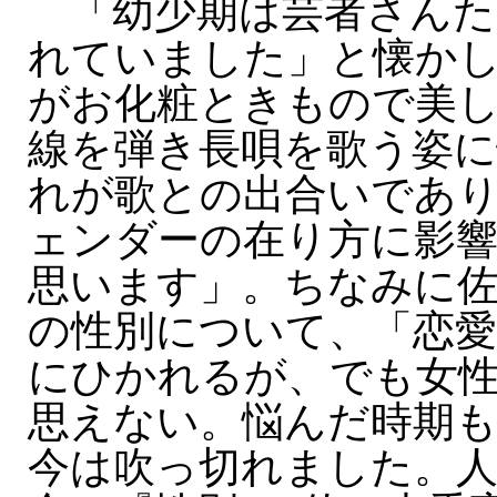
「幼少期は芸者さんた
れていました」と懐か
がお化粧ときもので美
線を弾き長唄を歌う姿
れが歌との出合いであ
ェンダーの在り方に影
思います」。ちなみに
の性別について、「恋愛
にひかれるが、でも女
思えない。悩んだ時期
今は吹っ切れました。