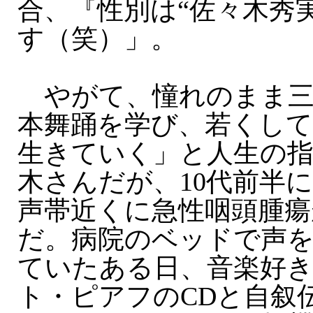
合、『性別は“佐々木秀
す（笑）」。
やがて、憧れのまま三
本舞踊を学び、若くして
生きていく」と人生の
木さんだが、10代前半
声帯近くに急性咽頭腫瘍
だ。病院のベッドで声
ていたある日、音楽好
ト・ピアフのCDと自叙