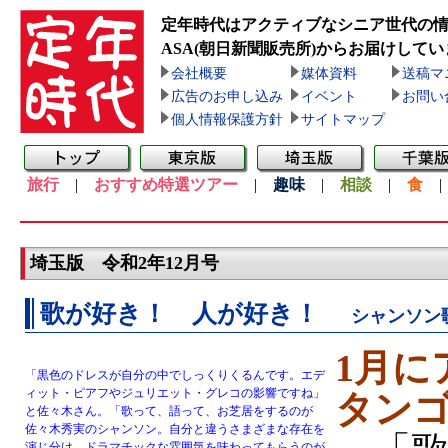
定年時代はアクティブなシニア世代の
ASA(朝日新聞販売所)
からお届けしてい
会社概要
媒体資料
送稿マ
広告のお申し込み
イベント
お問い
個人情報保護方針
サイトマップ
旅行
|
おすすめ特選ツアー
|
趣味
|
相談
|
食
埼玉版 令和2年12月号
歌が好き！ 人が好き！
シャンソン
1月に
「黒色のドレスが自分の中でしっくりくるんです。エデ
ィット・ピアフやジュリエット・グレコの影響ですね」
タン
と佐々木さん。「歌って、語って、お芝居をするのが
佐々木秀実のシャンソン。自分と違うさまざまな存在を
演じ分け、ドラマチックな雰囲気を味わってもらうのが