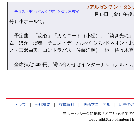
♪アルゼンチン・タン
チコス・デ・パンパ（左）と佐々木秀実
1月15日（金）午後2
分）小ホールで。
予定曲：「恋心」「カミニート（小径）」「淡き光に」
ム」ほか。演奏：チコス・デ・パンパ（バンドネオン・北
ノ・宮沢由美、コントラバス・佐藤洋嗣）、歌：佐々木秀
全席指定5400円。問い合わせはインターナショナル・カルチャー 
トップ
|
会社概要
|
媒体資料
|
送稿マニュアル
|
広告の
当ホームページに掲載されている全ての
Copyright
2026 Shimbun Hen