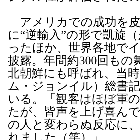
アメリカでの成功を皮
に“逆輸入”の形で凱旋
ったほか、世界各地で
披露。年間約300回も
北朝鮮にも呼ばれ、当時
ム・ジョンイル）総書
いる。「観客はほぼ軍
たが、皆声を上げ喜ん
の人と変わらぬ反応に
れました（笑）」