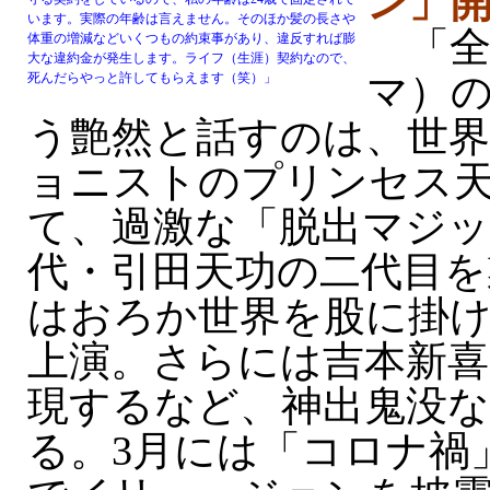
ン」
います。実際の年齢は言えません。そのほか髪の長さや
「全
体重の増減などいくつもの約束事があり、違反すれば膨
大な違約金が発生します。ライフ（生涯）契約なので、
マ）
死んだらやっと許してもらえます（笑）」
う艶然と話すのは、世
ョニストのプリンセス
て、過激な「脱出マジッ
代・引田天功の二代目を
はおろか世界を股に掛
上演。さらには吉本新喜
現するなど、神出鬼没
る。3月には「コロナ禍