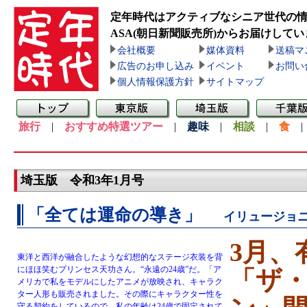
定年時代はアクティブなシニア世代の
ASA(朝日新聞販売所)
からお届けしてい
会社概要
媒体資料
送稿マ
広告のお申し込み
イベント
お問い
個人情報保護方針
サイトマップ
旅行
|
おすすめ特選ツアー
|
趣味
|
相談
|
食
埼玉版 令和3年1月号
「全ては運命の導き」
イリュージョ
3月、
東洋と西洋が融合したような幻想的なステージ衣装を背
にほほ笑むプリンセス天功さん。“永遠の24歳”だ。「ア
「ザ
メリカで私をモデルにしたアニメが放映され、キャラク
ター人形も販売されました。その際にキャラクター性を
守る契約をしているので、私の年齢は24歳で固定されて