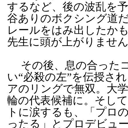
するなど、後の波乱を
谷ありのボクシング道
レールをはみ出したか
先生に頭が上がりませ
その後、息の合ったコ
い“必殺の左”を伝授さ
アのリングで無双。大
輪の代表候補に。そし
トに涙するも、「プロ
ったる」とプロデビュ