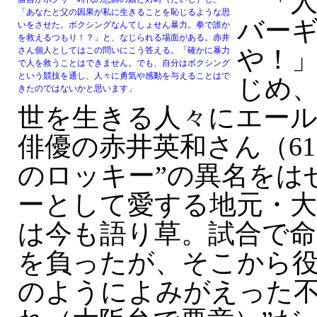
「人
「あなたと父の因果が私に生きることを恥じるような思
バー
いをさせた。ボクシングなんてしょせん暴力。拳で誰か
を救えるつもり！？」と、なじられる場面がある。赤井
や！
さん個人としてはこの問いにこう答える。「確かに暴力
で人を救うことはできません。でも、自分はボクシング
という競技を通し、人々に勇気や感動を与えることはで
じめ
きたのではないかと思います」
世を生きる人々にエー
俳優の赤井英和さん（6
のロッキー”の異名をは
ーとして愛する地元・
は今も語り草。試合で
を負ったが、そこから
のようによみがえった不