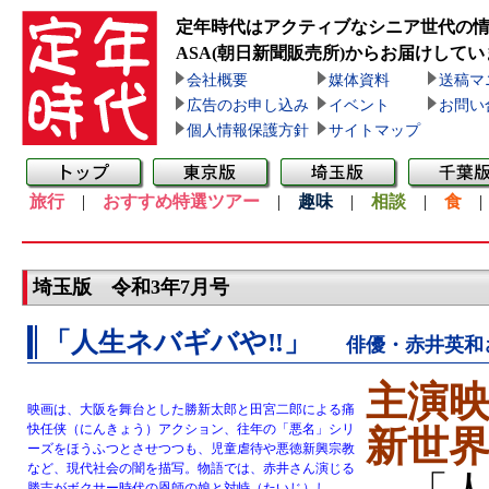
定年時代はアクティブなシニア世代の
ASA(朝日新聞販売所)
からお届けしてい
会社概要
媒体資料
送稿マ
広告のお申し込み
イベント
お問い
個人情報保護方針
サイトマップ
旅行
|
おすすめ特選ツアー
|
趣味
|
相談
|
食
埼玉版 令和3年7月号
「人生ネバギバや‼」
俳優・赤井英和
主演
映画は、大阪を舞台とした勝新太郎と田宮二郎による痛
快任侠（にんきょう）アクション、往年の「悪名」シリ
新世界
ーズをほうふつとさせつつも、児童虐待や悪徳新興宗教
など、現代社会の闇を描写。物語では、赤井さん演じる
勝吉がボクサー時代の恩師の娘と対峙（たいじ）し、