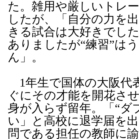
た。雑用や厳しいトレ
したが、「自分の力を
きる試合は大好きでし
ありましたが“練習”は
ん」。
1年生で国体の大阪代
ぐにその才能を開花さ
身が入らず留年。「“ダ
い」と高校に退学届を出
問である担任の教師に諭