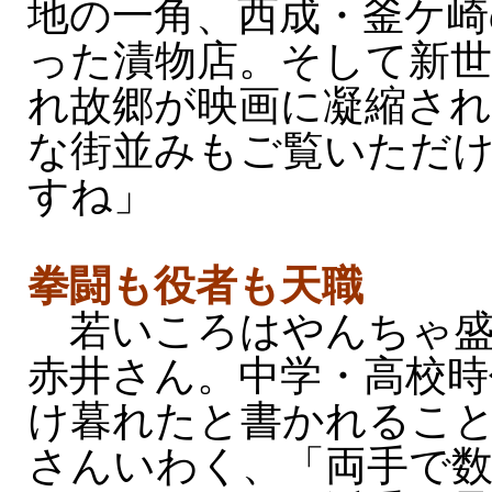
地の一角、西成・釜ケ崎
った漬物店。そして新
れ故郷が映画に凝縮さ
な街並みもご覧いただ
すね」
拳闘も役者も天職
若いころはやんちゃ盛
赤井さん。中学・高校時
け暮れたと書かれるこ
さんいわく、「両手で