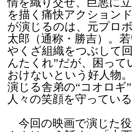
情を織り交ぜ、巨悪に
を描く痛快アクション
が演じるのは、元プロ
太郎（通称・勝吉）。若
やくざ組織をつぶして回
んたくれ”だが、困って
おけないという好人物。
演じる舎弟の“コオロギ
人々の笑顔を守ってい
今回の映画で演じた役