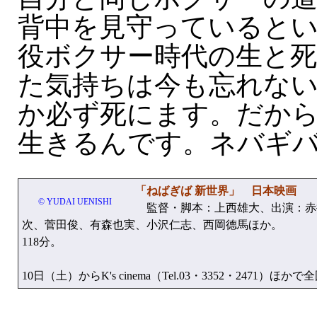
背中を見守っていると
役ボクサー時代の生と
た気持ちは今も忘れな
か必ず死にます。だか
生きるんです。ネバギ
「ねばぎば 新世界」 日本映画
© YUDAI UENISHI
監督・脚本：上西雄大、出演：赤
次、菅田俊、有森也実、小沢仁志、西岡德馬ほか。
118分。
10日（土）からK's cinema（Tel.03・3352・2471）ほ