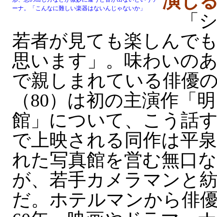
演じ
ーナ。「こんなに難しい楽器はないんじゃないか」
「シ
若者が見ても楽しんで
思います」。味わいの
で親しまれている俳優
（80）は初の主演作「
館」について、こう話す
で上映される同作は平
れた写真館を営む無口
が、若手カメラマンと
だ。ホテルマンから俳