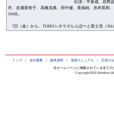
出演：平泉成、佐野
市、吉瀬美智子、高橋克典、田中健、美保純、赤井英和、
104分。
7日（金）から、TOHOシネマズららぽーと富士見（Tel.05
トップ
|
会社概要
|
媒体資料
|
送稿マニュアル
|
広告の
当ホームページに掲載されている全ての
Copyright
2026 Shimbun Hen