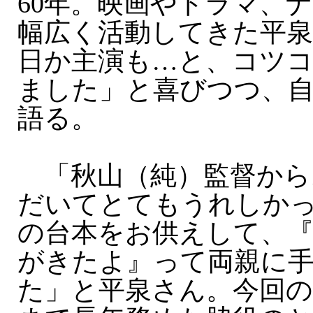
60年。映画やドラマ、
幅広く活動してきた平
日か主演も…と、コツ
ました」と喜びつつ、
語る。
「秋山（純）監督から
だいてとてもうれしか
の台本をお供えして、
がきたよ』って両親に
た」と平泉さん。今回の