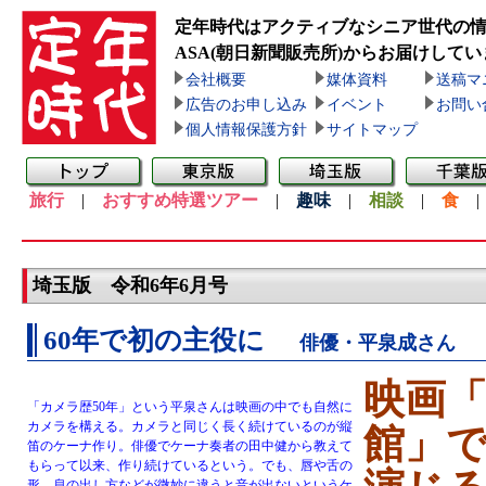
定年時代はアクティブなシニア世代の
ASA(朝日新聞販売所)
からお届けしてい
会社概要
媒体資料
送稿マ
広告のお申し込み
イベント
お問い
個人情報保護方針
サイトマップ
旅行
|
おすすめ特選ツアー
|
趣味
|
相談
|
食
埼玉版 令和6年6月号
60年で初の主役に
俳優・平泉成さん
映画
「カメラ歴50年」という平泉さんは映画の中でも自然に
カメラを構える。カメラと同じく長く続けているのが縦
館」
笛のケーナ作り。俳優でケーナ奏者の田中健から教えて
もらって以来、作り続けているという。でも、唇や舌の
形、息の出し方などが微妙に違うと音が出ないというケ