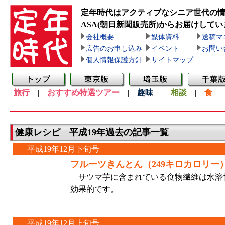
定年時代はアクティブなシニア世代の
ASA(朝日新聞販売所)
からお届けしてい
会社概要
媒体資料
送稿マ
広告のお申し込み
イベント
お問い
個人情報保護方針
サイトマップ
旅行
|
おすすめ特選ツアー
|
趣味
|
相談
|
食
健康レシピ 平成19年過去の記事一覧
平成19年12月下旬号
フルーツきんとん（249キロカロリー
サツマ芋に含まれている食物繊維は水溶
効果的です。
平成19年12月上旬号