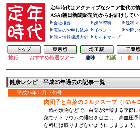
定年時代はアクティブなシニア世代の
ASA(朝日新聞販売所)
からお届けしてい
会社概要
媒体資料
送稿マ
広告のお申し込み
イベント
お問い
個人情報保護方針
サイトマップ
旅行
|
おすすめ特選ツアー
|
趣味
|
相談
|
食
健康レシピ 平成25年過去の記事一覧
平成25年12月下旬号
肉団子と白菜のミルクスープ（163キ
鍋や漬物などで、白菜が活躍する季節に
菜でナトリウムの排出を促進し、高血圧予
な料理は取りすぎないようにしましょう。