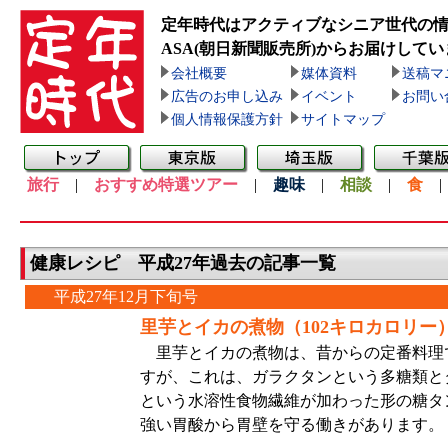
定年時代はアクティブなシニア世代の
ASA(朝日新聞販売所)
からお届けしてい
会社概要
媒体資料
送稿マ
広告のお申し込み
イベント
お問い
個人情報保護方針
サイトマップ
旅行
|
おすすめ特選ツアー
|
趣味
|
相談
|
食
健康レシピ 平成27年過去の記事一覧
平成27年12月下旬号
里芋とイカの煮物（102キロカロリー
里芋とイカの煮物は、昔からの定番料理
すが、これは、ガラクタンという多糖類と
という水溶性食物繊維が加わった形の糖タ
強い胃酸から胃壁を守る働きがあります。