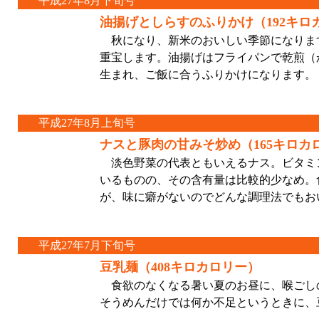
平成27年8月下旬号
油揚げとしらすのふりかけ（192キロ
秋になり、新米のおいしい季節になりま
重宝します。油揚げはフライパンで乾煎（
生まれ、ご飯に合うふりかけになります。
平成27年8月上旬号
ナスと豚肉の甘みそ炒め（165キロカ
淡色野菜の代表ともいえるナス。ビタミ
いるものの、その含有量は比較的少なめ。
が、味に癖がないのでどんな調理法でもお
平成27年7月下旬号
豆乳麺（408キロカロリー）
食欲のなくなる暑い夏のお昼に、喉ごし
そうめんだけでは何か不足というときに、