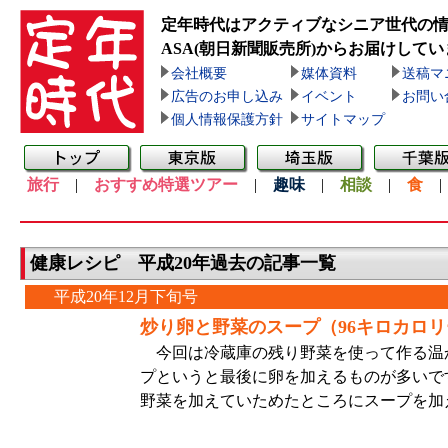
定年時代はアクティブなシニア世代の
ASA(朝日新聞販売所)
からお届けしてい
会社概要
媒体資料
送稿マ
広告のお申し込み
イベント
お問い
個人情報保護方針
サイトマップ
旅行
|
おすすめ特選ツアー
|
趣味
|
相談
|
食
健康レシピ 平成20年過去の記事一覧
平成20年12月下旬号
炒り卵と野菜のスープ（96キロカロリ
今回は冷蔵庫の残り野菜を使って作る温
プというと最後に卵を加えるものが多いで
野菜を加えていためたところにスープを加