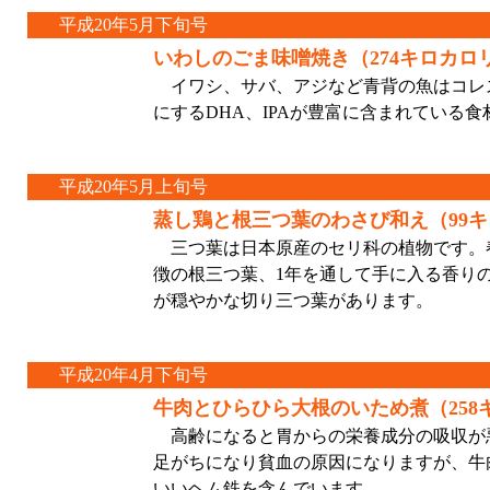
平成20年5月下旬号
いわしのごま味噌焼き（274キロカロ
イワシ、サバ、アジなど青背の魚はコレ
にするDHA、IPAが豊富に含まれている食
平成20年5月上旬号
蒸し鶏と根三つ葉のわさび和え（99
三つ葉は日本原産のセリ科の植物です。
徴の根三つ葉、1年を通して手に入る香り
が穏やかな切り三つ葉があります。
平成20年4月下旬号
牛肉とひらひら大根のいため煮（258
高齢になると胃からの栄養成分の吸収が
足がちになり貧血の原因になりますが、牛
いいヘム鉄を含んでいます。