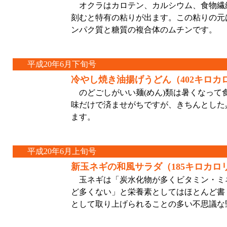
オクラはカロテン、カルシウム、食物繊
刻むと特有の粘りが出ます。この粘りの元
ンパク質と糖質の複合体のムチンです。
平成20年6月下旬号
冷やし焼き油揚げうどん（402キロカ
のどごしがいい麺(めん)類は暑くなって
味だけで済ませがちですが、きちんとした
ます。
平成20年6月上旬号
新玉ネギの和風サラダ（185キロカロ
玉ネギは「炭水化物が多くビタミン・ミ
ど多くない」と栄養素としてはほとんど書
として取り上げられることの多い不思議な