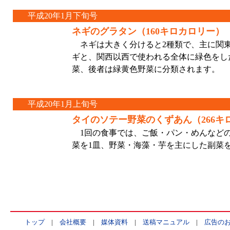
平成20年1月下旬号
ネギのグラタン（160キロカロリー）
ネギは大きく分けると2種類で、主に関
ギと、関西以西で使われる全体に緑色をし
菜、後者は緑黄色野菜に分類されます。
平成20年1月上旬号
タイのソテー野菜のくずあん（266キ
1回の食事では、ご飯・パン・めんなど
菜を1皿、野菜・海藻・芋を主にした副菜を
トップ
|
会社概要
|
媒体資料
|
送稿マニュアル
|
広告の