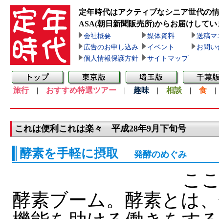
定年時代はアクティブなシニア世代の
ASA(朝日新聞販売所)
からお届けしてい
会社概要
媒体資料
送稿マ
広告のお申し込み
イベント
お問い
個人情報保護方針
サイトマップ
旅行
|
おすすめ特選ツアー
|
趣味
|
相談
|
食
これは便利これは楽々 平成28年9月下旬号
酵素を手軽に摂取
発酵のめぐみ
ここ
酵素ブーム。酵素とは