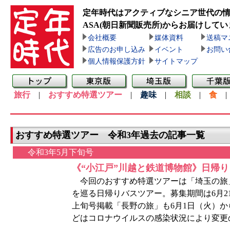
定年時代はアクティブなシニア世代の
ASA(朝日新聞販売所)
からお届けしてい
会社概要
媒体資料
送稿マ
広告のお申し込み
イベント
お問い
個人情報保護方針
サイトマップ
旅行
|
おすすめ特選ツアー
|
趣味
|
相談
|
食
おすすめ特選ツアー 令和3年過去の記事一覧
令和3年5月下旬号
《“小江戸”川越と鉄道博物館》日帰
今回のおすすめ特選ツアーは「埼玉の旅」
を巡る日帰りバスツアー。募集期間は6月2
上旬号掲載「長野の旅」も6月1日（火）か
どはコロナウイルスの感染状況により変更