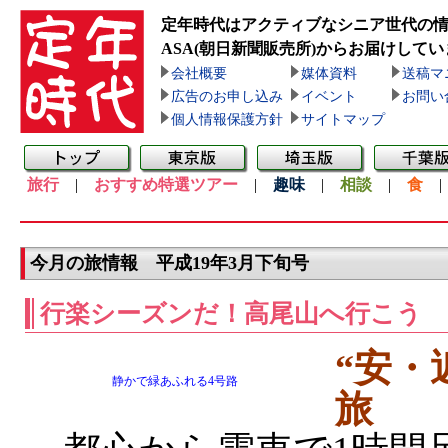
定年時代はアクティブなシニア世代の
ASA(朝日新聞販売所)
からお届けしてい
会社概要
媒体資料
送稿マ
広告のお申し込み
イベント
お問い
個人情報保護方針
サイトマップ
旅行
|
おすすめ特選ツアー
|
趣味
|
相談
|
食
今月の旅情報 平成19年3月下旬号
行楽シーズンだ！高尾山へ行こう
“安・
静かで緑あふれる4号路
旅