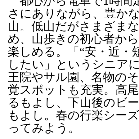
都心から電車で1時間
さにありながら、豊か
山。低山だがさまざま
め、山歩きの初心者か
楽しめる。「“安・近・
したい」というシニア
王院やサル園、名物のそ
覚スポットも充実。高
るもよし、下山後のビ
もよし。春の行楽シーズ
ってみよう。