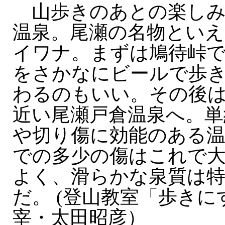
山歩きのあとの楽しみ
温泉。尾瀬の名物といえ
イワナ。まずは鳩待峠
をさかなにビールで歩
わるのもいい。その後
近い尾瀬戸倉温泉へ。単
や切り傷に効能のある
での多少の傷はこれで
よく、滑らかな泉質は
だ。 (登山教室「歩き
宰・太田昭彦）