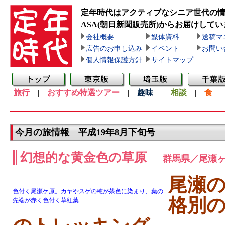
定年時代はアクティブなシニア世代の
ASA(朝日新聞販売所)
からお届けしてい
会社概要
媒体資料
送稿マ
広告のお申し込み
イベント
お問い
個人情報保護方針
サイトマップ
旅行
|
おすすめ特選ツアー
|
趣味
|
相談
|
食
今月の旅情報 平成19年8月下旬号
幻想的な黄金色の草原
群馬県／尾瀬
尾瀬
色付く尾瀬ケ原。カヤやスゲの穂が茶色に染まり、葉の
格別の
先端が赤く色付く草紅葉