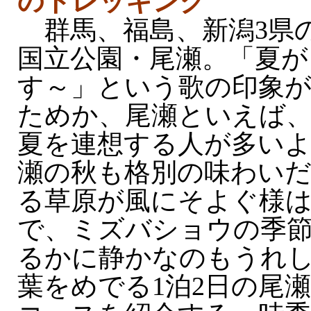
のトレッキング
群馬、福島、新潟3県
国立公園・尾瀬。「夏が
す～」という歌の印象
ためか、尾瀬といえば
夏を連想する人が多い
瀬の秋も格別の味わいだ
る草原が風にそよぐ様
で、ミズバショウの季
るかに静かなのもうれ
葉をめでる1泊2日の尾