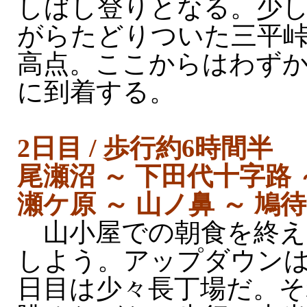
しばし登りとなる。少
がらたどりついた三平
高点。ここからはわず
に到着する。
2日目 / 歩行約6時間半
尾瀬沼 ～ 下田代十字路 
瀬ケ原 ～ 山ノ鼻 ～ 鳩
山小屋での朝食を終え
しよう。アップダウンは
日目は少々長丁場だ。そ