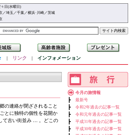
々日(水曜日)
京／埼玉／千葉／横浜･川崎／茨城
京
々
|
リンク
|
インフォメーション
今月の旅情報
┣
最新号
郷の連絡が閉ざされること
┣
令和2年過去の記事一覧
ごとに独特の個性を花開か
┣
令和元年過去の記事一覧
て古い街並み … 。どこの
┣
平成31年過去の記事一覧
┣
平成30年過去の記事一覧