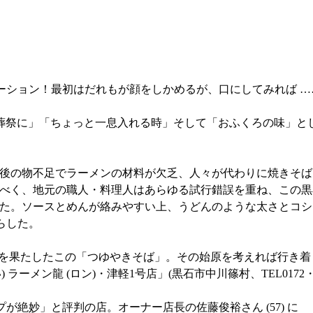
ション！最初はだれもが顔をしかめるが、口にしてみれば …
祭に」「ちょっと一息入れる時」そして「おふくろの味」と
後の物不足でラーメンの材料が欠乏、人々が代わりに焼きそば
べく、地元の職人・料理人はあらゆる試行錯誤を重ね、この黒
た。ソースとめんが絡みやすい上、うどんのような太さとコシを持
らした。
を果たしたこの「つゆやきそば」。その始原を考えれば行き着
メン龍 (ロン)・津軽1号店」(黒石市中川篠村、TEL0172・53
絶妙」と評判の店。オーナー店長の佐藤俊裕さん (57) に