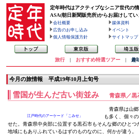
定年時代はアクティブなシニア世代の
ASA(朝日新聞販売所)
からお届けしてい
会社概要
媒体資料
広告のお申し込み
イベント
個人情報保護方針
サイトマップ
旅行
|
おすすめ特選ツアー
|
趣
今月の旅情報 平成19年10月上旬号
雪国が生んだ古い街並み
青森県／黒
青森県は山郷
江戸時代のアーケード「こみせ」
も多く、個々の
せた。青森県中央部に位置する黒石市もそんな郷のひとつだ
地域にもありふれているはずのものなのに、何かが違う。