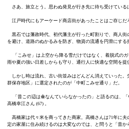
さあ、旅立とう。思わぬ発見が行き先に待ち受けている
江戸時代にもアーケード商店街があったことはご存じだ
黒石では藩政時代、初代藩主が行った町割りで、商人街の
を避け、道路のぬかるみを防ぎ、物資の流通を円滑にする
「こみせ」は上空から降る雪だけではなく、着脱式のガー
雨や夏の強い日差しからも守り、通行人に快適な空間を提
しかし時は流れ、古い街並みはどんどん消えていった。失
群保存地区」に選定されたのが「中町こみせ通り」だ。
「昔この辺は傘なんていらなかったの」と語るのは、「中町こ
高橋幸江さん (67) 。
高橋家は代々米を商ってきた商家。高橋さんは71年に夫
定の家屋に住み続けるのは大変なのでは、と問うと「昔か