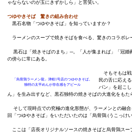
ゃならないのが玉にきずかしら」と苦笑い。
つゆやきそば 驚きの組み合わせ
黒石名物「つゆやきそば」を知っていますか？
ラーメンのスープで焼きそばを食べる、驚きのコラボレー
黒石は「焼きそばのまち」─。「人が集まれば」「冠婚葬
の傍らに常にある。
そもそもは戦
「烏骨鶏ラーメン龍」津軽1号店のつゆやきそば。
民の舌に応える
独特の太平めんが存在感をアピール
バン」を起こし
ん」を生み出すなど、黒石独特の焼きそばの大進化をもた
そして現時点での究極の進化形態が、ラーメンとの融合
回「つゆやきそば」をいただいたのは「烏骨鶏 (うこっけい) ラー
ここは「店長オリジナルソースの焼きそばと烏骨鶏スープが