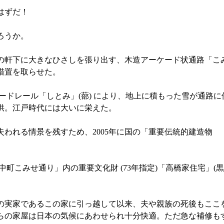
はずだ！
ろうか。
軒下に大きなひさしを張り出す、木造アーケード状通路「こみせ
措置を取らせた。
ドレール「しとみ」(蔀) により、地上に積もった雪が通路に
供。江戸時代には大いに栄えた。
われる情景を残すため、2005年に国の「重要伝統的建造物
みせ通り」内の重要文化財 (73年指定)「高橋家住宅」(黒石
の実家であるこの家に引っ越して以来、夫や親族の死後もここ
らの家屋は日本の気候にあわせられ十分快適。ただ急な補修も