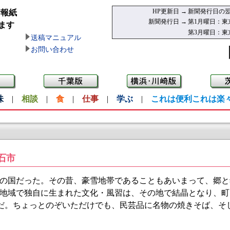
HP更新日 →
新聞発行日の翌
情報紙
新聞発行日 →
第1月曜日：東
ます
第3月曜日：東
送稿マニュアル
お問い合わせ
味
|
相談
|
食
|
仕事
|
学ぶ
|
これは便利これは楽
石市
の国だった。その昔、豪雪地帯であることもあいまって、郷と
地域で独自に生まれた文化・風習は、その地で結晶となり、町
。ちょっとのぞいただけでも、民芸品に名物の焼きそば、そし