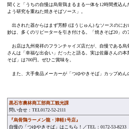
聞くと「うちの自慢は烏骨鶏まるまる一体を12時間煮込
よう研究を重ねた焼きそばソース」。
出された器からはまず芳醇 (ほうじゅん) なソースのにお
妙は、多くのリピーターを引き付ける。「焼きそば20」の
お店は九州発祥のフランチャイズ店だが、自慢である烏骨
さんは「幸福な出会い」だったと語る。実は佐藤さんの本
そば」は700円。ぜひご賞味を。
また、大手食品メーカーが「つゆやきそば」カップめん
黒石市農林商工部商工観光課
問い合せ：TEL0172-52-2111
『烏骨鶏ラーメン龍・津軽1号店』
自慢の「つゆやきそば」はこちら！／TEL：0172-53-8233