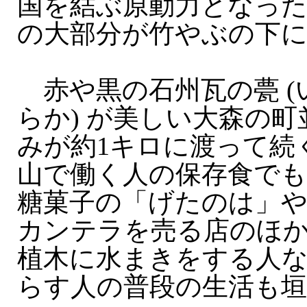
国を結ぶ原動力となっ
の大部分が竹やぶの下
赤や黒の石州瓦の甍 (
らか) が美しい大森の町
みが約1キロに渡って続
山で働く人の保存食で
糖菓子の「げたのは」
カンテラを売る店のほ
植木に水まきをする人
らす人の普段の生活も垣