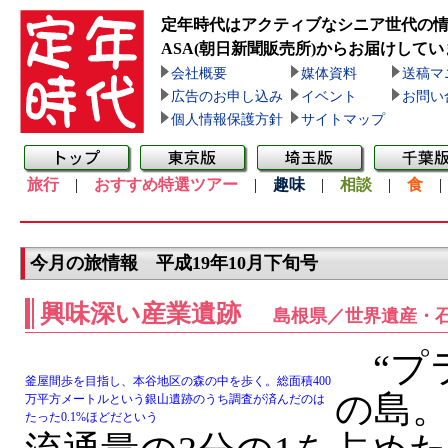
定年時代はアクティブなシニア世代の
ASA(朝日新聞販売所)
からお届けしてい
会社概要
媒体資料
送稿マ
広告のお申し込み
イベント
お問い
個人情報保護方針
サイトマップ
旅行
|
おすすめ特選ツアー
|
趣味
|
相談
|
食
今月の旅情報 平成19年10月下旬号
興味深い産業遺跡
島根県／世界遺産・
“プラ
釜屋間歩を目指し、本谷地区の森の中を歩く。総面積400
の島
万平方メートルという銀山遺跡のうち調査が済んだのは
たった0.1%ほどだという