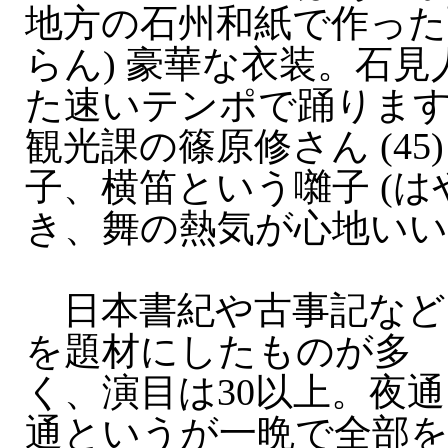
地方の石州和紙で作った
らん) 豪華な衣装。石
た速いテンポで踊りま
観光課の篠原修さん (45
子、横笛という囃子 (は
き、舞の熱気が心地いい
日本書紀や古事記など
を題材にしたものが多
く、演目は30以上。夜
通というが一晩で全部