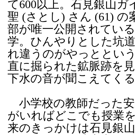
て600以上。石見銀山
聖 (さとし) さん (61)
部が唯一公開されている
学。ひんやりとした坑
れ違うのがやっととい
直に掘られた鉱脈跡を
下水の音が聞こえてく
小学校の教師だった安
がいればどこでも授業
来のきっかけは石見銀