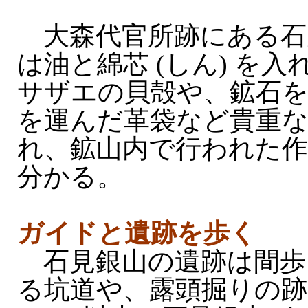
大森代官所跡にある石
は油と綿芯 (しん) を
サザエの貝殻や、鉱石を
を運んだ革袋など貴重
れ、鉱山内で行われた
分かる。
ガイドと遺跡を歩く
石見銀山の遺跡は間歩 (
る坑道や、露頭掘りの跡