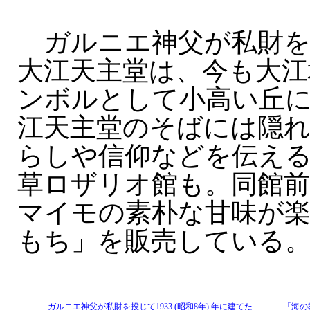
ガルニエ神父が私財を
大江天主堂は、今も大江
ンボルとして小高い丘
江天主堂のそばには隠
らしや信仰などを伝え
草ロザリオ館も。同館
マイモの素朴な甘味が
もち」を販売している
ガルニエ神父が私財を投じて1933 (昭和8年) 年に建てた
「海の