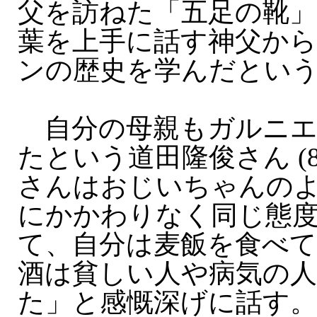
父を訪ねた「五足の靴」
葉を上手に話す神父か
ンの歴史を学んだとい
自分の母親もガルニエ
たという道田隆俊さん (8
さんはおじいちゃんの
にかかわりなく同じ態
て、自分は麦飯を食べ
酒は貧しい人や病気の
た」と感慨深げに話す。