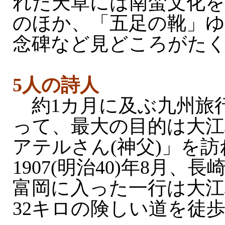
れた天草には南蛮文化を
のほか、「五足の靴」
念碑など見どころがた
5人の詩人
約1カ月に及ぶ九州旅行
って、最大の目的は大江
アテルさん(神父)」を
1907(明治40)年8月、
富岡に入った一行は大江
32キロの険しい道を徒