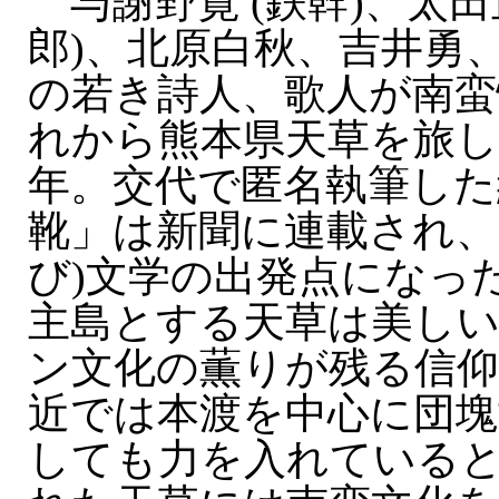
与謝野寛 (鉄幹)、太田
郎)、北原白秋、吉井勇
の若き詩人、歌人が南蛮
れから熊本県天草を旅して
年。交代で匿名執筆した
靴」は新聞に連載され、
び)文学の出発点になっ
主島とする天草は美し
ン文化の薫りが残る信
近では本渡を中心に団塊
しても力を入れていると