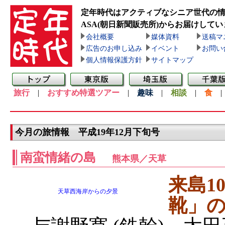
定年時代はアクティブなシニア世代の
ASA(朝日新聞販売所)
からお届けしてい
会社概要
媒体資料
送稿マ
広告のお申し込み
イベント
お問い
個人情報保護方針
サイトマップ
旅行
|
おすすめ特選ツアー
|
趣味
|
相談
|
食
今月の旅情報 平成19年12月下旬号
南蛮情緒の島
熊本県／天草
来島1
天草西海岸からの夕景
靴」