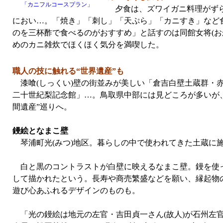
「カニフルコースプラン」
夕食は、ズワイガニ料理がずら
におい…。「焼き」「刺し」「天ぷら」「カニすき」など
のを三杯酢で食べるのがおすすめ」と話すのは同館女将(お
めのカニ雑炊でほくほく気分を満喫した。
職人の技に触れる“世界遺産”も
漆喰(しっくい)壁の街並みが美しい「倉吉白壁土蔵群・
二十世紀梨記念館」…。鳥取県中部には見どころが多いが
間遺産”巡りへ。
鏝絵となまこ壁
琴浦町光(みつ)地区。暮らしの中で使われてきた土蔵に施
白と黒のコントラストが白壁に映えるなまこ壁。鏝を使っ
して描かれたという。長寿や商売繁盛などを願い、縁起物
遊び心あふれるデザインのものも。
「光の鏝絵は地元の左官・吉田貞一さん(故人)が石州左