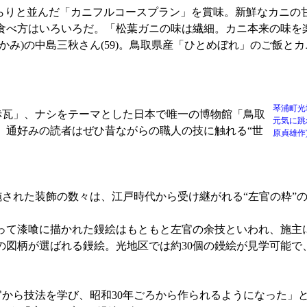
りと並んだ「カニフルコースプラン」を賞味。新鮮なカニの
食べ方はいろいろだ。「松葉ガニの味は繊細。カニ本来の味を
かみ)の中島三秋さん(59)。鳥取県産「ひとめぼれ」のご飯と
琴浦町光
赤瓦」、ナシをテーマとした日本で唯一の博物館「鳥取
元気に跳
、通好みの読者はぜひ昔ながらの職人の技に触れる“世
原貞雄作
された装飾の数々は、江戸時代から受け継がれる“左官の粋”
て漆喰に描かれた鏝絵はもともと左官の余技といわれ、施主
の図柄が選ばれる鏝絵。光地区では約30個の鏝絵が見学可能で
官から技法を学び、昭和30年ごろから作られるようになった」