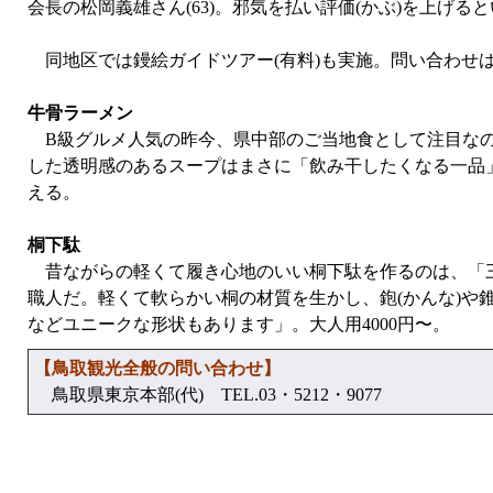
会長の松岡義雄さん(63)。邪気を払い評価(かぶ)を上げ
同地区では鏝絵ガイドツアー(有料)も実施。問い合わせは琴浦町
牛骨ラーメン
B級グルメ人気の昨今、県中部のご当地食として注目なの
した透明感のあるスープはまさに「飲み干したくなる一品
える。
桐下駄
昔ながらの軽くて履き心地のいい桐下駄を作るのは、「三津国
職人だ。軽くて軟らかい桐の材質を生かし、鉋(かんな)や
などユニークな形状もあります」。大人用4000円〜。
【鳥取観光全般の問い合わせ】
鳥取県東京本部(代) TEL.03・5212・9077