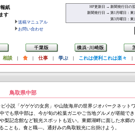
HP更新日 →
新聞発行日の翌
情報紙
新聞発行日 →
第1月曜日：東
ます
第3月曜日：東
送稿マニュアル
お問い合わせ
|
相談
|
食
|
仕事
|
学ぶ
|
これは便利これは楽々
鳥取県中部
ビ小説「ゲゲゲの女房」や山陰海岸の世界ジオパークネット
中でも県中部は、今が旬の松葉ガニやご当地グルメが堪能でき
や梨記念館など観光スポットも近い。東郷湖畔に面した水郷の
触れることも。食と職—。通好みの鳥取観光に出掛けよう。