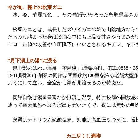
今が旬、極上の松葉ガニ
味、姿、華麗な色—。その3拍子がそろった鳥取県産のカ
松葉ガニとは、成長したズワイガニの雄で山陰地方ならで
たっぷり詰まった身は淡泊な中にも上品な甘さやうまみが
テロール値の改善や血圧降下にいいとされるキチン、キト
“月下湖上の湯”に浸る
県中部のはわい温泉「望湖楼」(湯梨浜町、TEL.0858・3
1931(昭和6)年創業の同館は客室数約100室を誇る老舗
ようにして立ち、全室から湖が見渡せるのが特徴だ。
同館自慢は湯量豊富なかけ流し温泉。特に抜群の開放感の
通って露天風呂へ渡る演出もぜいたくで、夜には無数の明
泉質はナトリウム硫酸塩泉。効能は高血圧や冷え性、慢
カニ尽くし満喫