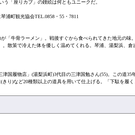
るという「座りカブ」の鏝絵は何ともユニークだ。
観光協会TEL.0858・55・7811
が「牛骨ラーメン」。戦後すぐから食べられてきた地元の味
」。散策で冷えた体を優しく温めてくれる。琴浦、湯梨浜、倉
履物店」(湯梨浜町)3代目の三津国勉さん(55)。この道3
錐(きり)など20種類以上の道具を用いて仕上げる。「下駄を履