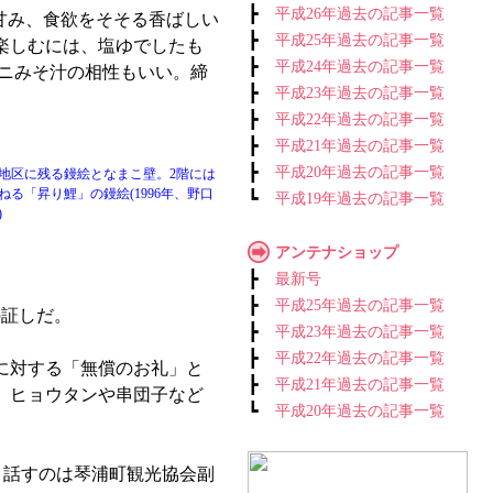
┣
平成26年過去の記事一覧
甘み、食欲をそそる香ばしい
┣
平成25年過去の記事一覧
楽しむには、塩ゆでしたも
┣
平成24年過去の記事一覧
カニみそ汁の相性もいい。締
┣
平成23年過去の記事一覧
┣
平成22年過去の記事一覧
┣
平成21年過去の記事一覧
┣
平成20年過去の記事一覧
地区に残る鏝絵となまこ壁。2階には
ねる「昇り鯉」の鏝絵(1996年、野口
┗
平成19年過去の記事一覧
)
アンテナショップ
┣
最新号
┣
平成25年過去の記事一覧
の証しだ。
┣
平成23年過去の記事一覧
┣
平成22年過去の記事一覧
に対する「無償のお礼」と
┣
平成21年過去の記事一覧
、ヒョウタンや串団子など
┗
平成20年過去の記事一覧
と話すのは琴浦町観光協会副