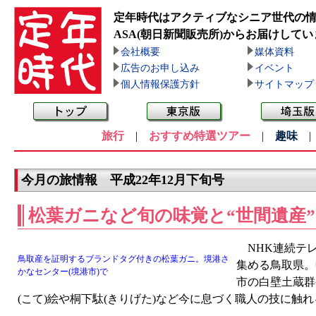
定年時代はアクティブなシニア世代の
ASA(朝日新聞販売所)
からお届けしてい
会社概要
媒体資料
広告のお申し込み
イベント
個人情報保護方針
サイトマップ
旅行
|
おすすめ特選ツアー
|
趣味
今月の旅情報 平成22年12月下旬号
松葉ガニなど旬の味覚と“世間遺産”
NHK連続テレ
鳥取産を証明するブランドタグ付きの松葉ガニ。境港さ
集める鳥取県。
かなセンター(境港市)で
市の白壁土蔵群
(こて)絵や桐下駄(きりげた)など今に息づく職人の技に