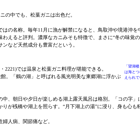
ニの中でも、松葉ガニは出色だ。
はの名称。毎年11月に漁が解禁になると、鳥取沖や境港沖を
味わえると評判。濃厚なカニみそも特徴で、まさに“冬の味覚の
サンなど天然成分も豊富だという。
「望湖楼
5・2221)では温泉と松葉ガニ料理が堪能できる。
は海とつ
大型旅館。「鶴の湖」と呼ばれる風光明美な東郷湖に浮かぶ
えられて
中、朝日や夕日が楽しめる湖上露天風呂は格別。「コの字」
かりが桟橋や湖上を照らす。“月下湖上の湯”に浸り、身も心も
性婦人病、関節痛など。