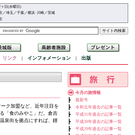
々日(水曜日)
京／埼玉／千葉／横浜･川崎／茨城
京
|
リンク
|
インフォメーション
|
出版
今月の旅情報
┣
最新号
ワーク加盟など、近年注目を
┣
令和元年過去の記事一覧
る「食のみやこ」だ。倉吉
┣
平成31年過去の記事一覧
温泉街を拠点にすれば、鏝
┣
平成30年過去の記事一覧
┣
平成29年過去の記事一覧