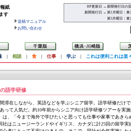
HP更新日 →
新聞発行日の翌
情報紙
新聞発行日 →
第1月曜日：東
ます
第3月曜日：東
送稿マニュアル
お問い合わせ
味
|
相談
|
食
|
仕事
|
学ぶ
|
これは便利これは楽
の語学研修
間滞在しながら、英語などを学ぶシニア留学。語学研修だけで
あって人気だ。約10年前からシニア向け語学研修ツアーを実
7）は、「今まで海外で学びたいと思っても仕事や家事であきら
同社はニュージーランドやイギリス、カナダに計25回の留学実
初心者にとって不安はつきもの。そこで、同社が今年実施した