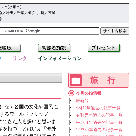
々日(水曜日)
京／埼玉／千葉／横浜･川崎／茨城
京
々
|
リンク
|
インフォメーション
今月の旅情報
┣
最新号
はなく各国の文化や国民性
┣
令和2年過去の記事一覧
施するワールドブリッジ
┣
令和元年過去の記事一覧
めてきた人も多いと思いま
┣
平成31年過去の記事一覧
績を持つ。とはいえ「海外
┣
平成30年過去の記事一覧
カナダ留学を例にツアーの