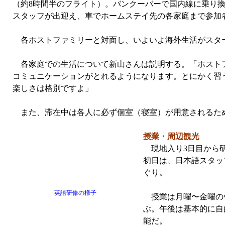
（約8時間半のフライト）。バンクーバーで国内線に乗り換
スタッフが出迎え、車でホームステイ先の各家庭まで参加
各ホストファミリーと対面し、いよいよ海外生活がスタ
各家庭での生活について新山さんは説明する。「ホストフ
コミュニケーションがとれるようになります。とにかく習
楽しさは格別ですよ」
また、滞在中は各人に必ず個室（寝室）が用意されるた
授業・周辺観光
現地入り3日目から研
初日は、日本語スタッ
ぐり。
英語研修の様子
授業は月曜〜金曜の午
ぶ。午後は基本的に自
能だ。