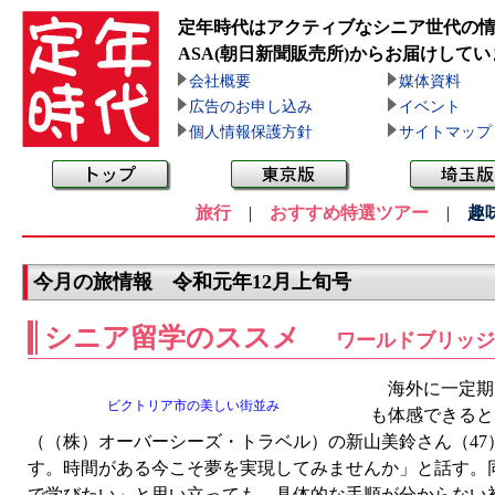
定年時代はアクティブなシニア世代の
ASA(朝日新聞販売所)
からお届けしてい
会社概要
媒体資料
広告のお申し込み
イベント
個人情報保護方針
サイトマップ
旅行
|
おすすめ特選ツアー
|
趣
今月の旅情報 令和元年12月上旬号
シニア留学のススメ
ワールドブリッジ
海外に一定期
ビクトリア市の美しい街並み
も体感できると
（（株）オーバーシーズ・トラベル）の新山美鈴さん（4
す。時間がある今こそ夢を実現してみませんか」と話す。
で学びたい」と思い立っても、具体的な手順が分からない