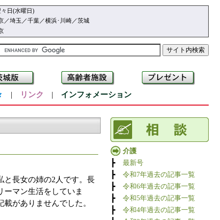
々日(水曜日)
京／埼玉／千葉／横浜･川崎／茨城
京
々
|
リンク
|
インフォメーション
介護
┣
最新号
┣
令和7年過去の記事一覧
と長女の姉の2人です。長
┣
令和6年過去の記事一覧
リーマン生活をしていま
┣
令和5年過去の記事一覧
記載がありませんでした。
┣
令和4年過去の記事一覧