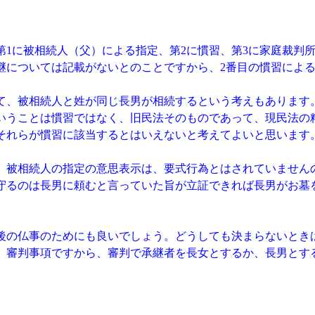
第1に被相続人（父）による指定、第2に慣習、第3に家庭裁判
継については記載がないとのことですから、2番目の慣習によ
、被相続人と姓が同じ長男が相続するという考えもあります
いうことは慣習ではなく、旧民法そのものであって、現民法の
それらが慣習に該当するとはいえないと考えてよいと思います
被相続人の指定の意思表示は、要式行為とはされていません
守るのは長男に頼むと言っていた旨が立証できれば長男がお墓
の仏事のためにも良いでしょう。どうしても決まらないとき
、審判事項ですから、審判で承継者を長女とするか、長男とす