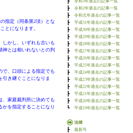
┣
令和3年過去の記事一覧
┣
令和2年過去の記事一覧
┣
令和元年過去の記事一覧
所の指定（同条第2項）とな
┣
平成31年過去の記事一覧
ることになります。
┣
平成30年過去の記事一覧
┣
平成29年過去の記事一覧
。しかし、いずれも古いも
┣
平成28年過去の記事一覧
精神とは相いれないとの判
┣
平成27年過去の記事一覧
。
┣
平成26年過去の記事一覧
┣
平成25年過去の記事一覧
ので、口頭による指定でも
┣
平成24年過去の記事一覧
を引き継ぐことになりま
┣
平成23年過去の記事一覧
┣
平成22年過去の記事一覧
┣
平成21年過去の記事一覧
は、家庭裁判所に決めても
┣
平成20年過去の記事一覧
るかを指定することになり
┗
平成19年過去の記事一覧
法律
┣
最新号