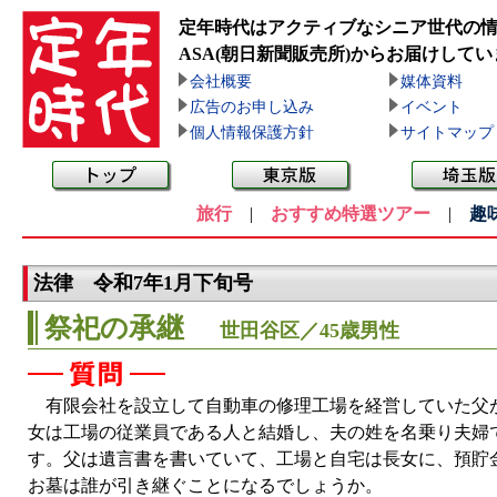
定年時代はアクティブなシニア世代の
ASA(朝日新聞販売所)
からお届けしてい
会社概要
媒体資料
広告のお申し込み
イベント
個人情報保護方針
サイトマップ
旅行
|
おすすめ特選ツアー
|
趣
法律 令和7年1月下旬号
祭祀の承継
世田谷区／45歳男性
有限会社を設立して自動車の修理工場を経営していた父が
女は工場の従業員である人と結婚し、夫の姓を名乗り夫婦
す。父は遺言書を書いていて、工場と自宅は長女に、預貯
お墓は誰が引き継ぐことになるでしょうか。