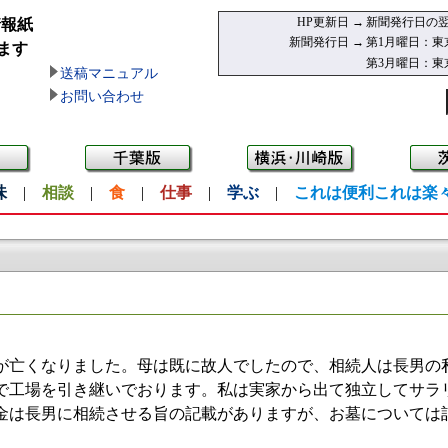
HP更新日 →
新聞発行日の翌
情報紙
新聞発行日 →
第1月曜日：東
ます
第3月曜日：東
送稿マニュアル
お問い合わせ
味
|
相談
|
食
|
仕事
|
学ぶ
|
これは便利これは楽
亡くなりました。母は既に故人でしたので、相続人は長男の私
で工場を引き継いでおります。私は実家から出て独立してサラ
金は長男に相続させる旨の記載がありますが、お墓については