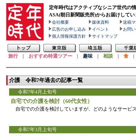
定年時代はアクティブなシニア世代の
ASA(朝日新聞販売所)
からお届けしてい
会社概要
媒体資料
送稿マ
広告のお申し込み
イベント
お問い
個人情報保護方針
サイトマップ
旅行
|
おすすめ特選ツアー
|
趣味
|
相談
|
食
介護 令和7年過去の記事一覧
令和7年4月上旬号
自宅での介護を検討（60代女性）
自宅での介護を検討していますが、どのようなサービス
令和7年3月上旬号