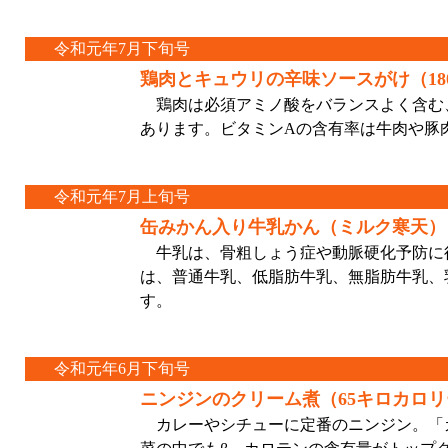
令和元年7月下旬号
鶏肉とキュウリの辛味ソースがけ（18
鶏肉は必須アミノ酸をバランスよく含む
あります。ビタミンAの含有率は牛肉や豚
令和元年7月上旬号
缶みかん入り牛乳かん（ミルク寒天）（
牛乳は、骨粗しょう症や動脈硬化予防に
は、普通牛乳、低脂肪牛乳、無脂肪牛乳、
す。
令和元年6月下旬号
ニンジンのクリーム煮（65キロカロリ
カレーやシチューに定番のニンジン。「