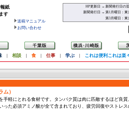
HP更新日 →
新聞発行日の翌
情報紙
新聞発行日 →
第1月曜日：東
ます
第3月曜日：東
送稿マニュアル
お問い合わせ
味
|
相談
|
食
|
仕事
|
学ぶ
|
これは便利これは楽
グラム）
を手軽にとれる食材です。タンパク質は肉に匹敵するほど良質
いった必須アミノ酸が全て含まれており、疲労回復やストレス