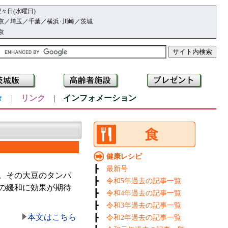
々日(水曜日)
京／埼玉／千葉／横浜･川崎／茨城
京
々
|
リンク
|
インフォメーション
健康レシピ
┣
最新号
。その大豆のタンパ
┣
令和5年過去の記事一覧
の緩和に効果が期待
┣
令和4年過去の記事一覧
┣
令和3年過去の記事一覧
本文はこちら
┣
令和2年過去の記事一覧