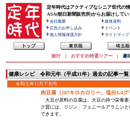
定年時代はアクティブなシニア世代の
ASA(朝日新聞販売所)
からお届けしてい
会社概要
媒体資料
広告のお申し込み
イベント
個人情報保護方針
サイトマップ
旅行
|
おすすめ特選ツアー
|
趣
健康レシピ 令和元年（平成31年）過去の記事一覧
令和元年12月下旬号
肉豆腐（187キロカロリー、塩分1.4
大豆が原料の豆腐は、大豆の持つ栄養素
ク質には、リジン、フェニールアラニンと
できます。