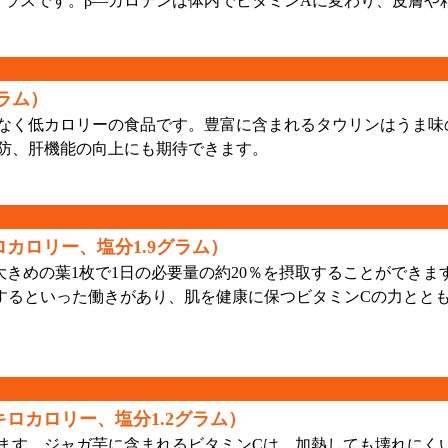
クラスです。β—カロテンは体内でビタミンAに変わり、皮膚や
グラム）
なく低カロリーの食品です。豊富に含まれるタウリンはうま味
防、肝機能の向上にも期待できます。
ロカロリー、塩分1.9グラム）
きめの葉1枚で1日の必要量の約20％を摂取することができま
するといった働きがあり、肌を健康に保つビタミンCの力とと
キロカロリー、塩分1.2グラム）
す。ジャガ芋に含まれるビタミンCは、加熱しても壊れにく