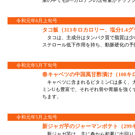
菜の中でもβ—カロテンの含有量がトップ
令和元年6月上旬号
タコ飯（313キロカロリー、塩分1.4
タコは、主成分はタンパク質で脂質は少
ステロール低下作用を持ち、動脈硬化の予
令和元年5月下旬号
春キャベツの中国風甘酢漬け（108キ
キャベツに含まれるビタミンCは多く、大
ミンUも豊富で、それぞれ骨や胃腸を強く
ちます。
令和元年5月上旬号
新ジャガ芋のジャーマンポテト（299
新ジャガ芋は、主に春から初夏に出回りま