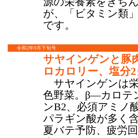
源の栄養素をきち
が、「ビタミン類
です。
令和2年9月下旬号
サヤインゲンと豚肉
ロカロリー、塩分
サヤインゲンは栄
色野菜。β—カロテ
ンB2、必須アミノ
パラギン酸が多く
夏バテ予防、疲労