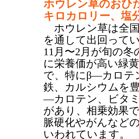
ホウレン草のおひた
キロカロリー、塩分
ホウレン草は全国
を通して出回って
11月〜2月が旬の
に栄養価が高い緑
で、特にβ—カロテ
鉄、カルシウムを豊
—カロテン、ビタミ
があり、相乗効果
脈硬化やがんなど
いわれています。