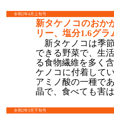
令和2年4月上旬号
新タケノコのおか
リー、塩分1.6グラ
新タケノコは季節
できる野菜で、生
る食物繊維を多く
ケノコに付着して
アミノ酸の一種で
晶で、食べても害
令和2年3月下旬号