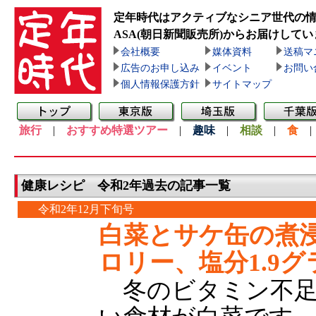
定年時代はアクティブなシニア世代の
ASA(朝日新聞販売所)
からお届けしてい
会社概要
媒体資料
送稿マ
広告のお申し込み
イベント
お問い
個人情報保護方針
サイトマップ
旅行
|
おすすめ特選ツアー
|
趣味
|
相談
|
食
健康レシピ 令和2年過去の記事一覧
令和2年12月下旬号
白菜とサケ缶の煮浸
ロリー、塩分1.9グ
冬のビタミン不足