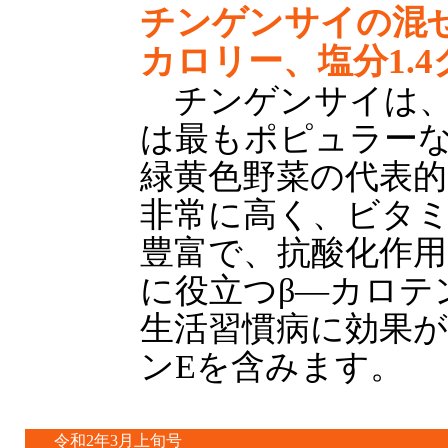
チンゲンサイの混ぜ
カロリー、塩分1.
チンゲンサイは、
は最もポピュラーな
緑黄色野菜の代表
非常に高く、ビタ
豊富で、抗酸化作用
に役立つβ—カロテ
生活習慣病に効果
ンEを含みます。
令和2年3月上旬号