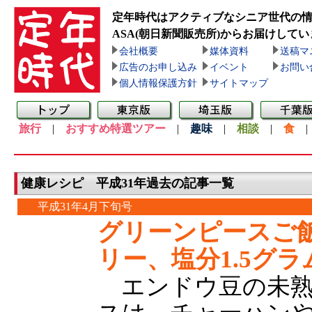
定年時代はアクティブなシニア世代の
ASA(朝日新聞販売所)
からお届けしてい
会社概要
媒体資料
送稿マ
広告のお申し込み
イベント
お問い
個人情報保護方針
サイトマップ
旅行
|
おすすめ特選ツアー
|
趣味
|
相談
|
食
健康レシピ 平成31年過去の記事一覧
平成31年4月下旬号
グリーンピースご飯
リー、塩分1.5グラ
エンドウ豆の未熟