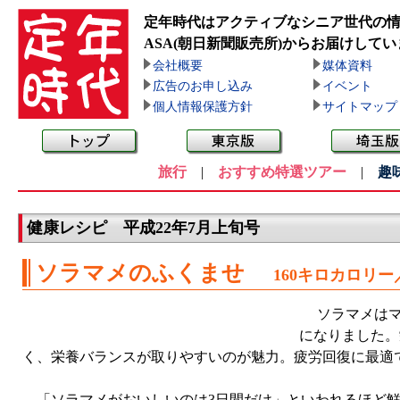
定年時代はアクティブなシニア世代の
ASA(朝日新聞販売所)
からお届けしてい
会社概要
媒体資料
広告のお申し込み
イベント
個人情報保護方針
サイトマップ
旅行
|
おすすめ特選ツアー
|
趣
健康レシピ 平成22年7月上旬号
ソラマメのふくませ
160キロカロリー
ソラマメはマ
になりました。
く、栄養バランスが取りやすいのが魅力。疲労回復に最適
「ソラマメがおいしいのは3日間だけ」といわれるほど鮮