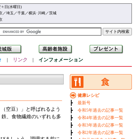
々日(水曜日)
京／埼玉／千葉／横浜･川崎／茨城
京
々
|
リンク
|
インフォメーション
健康レシピ
┣
最新号
（空豆）」と呼ばれるよう
┣
令和5年過去の記事一覧
、鉄、食物繊維のいずれも多
┣
令和4年過去の記事一覧
┣
令和3年過去の記事一覧
┣
令和2年過去の記事一覧
びましょう。調理する前に