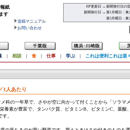
HP更新日 →
新聞発行日の翌
情報紙
新聞発行日 →
第1月曜日：東
ます
第3月曜日：東
送稿マニュアル
お問い合わせ
味
|
相談
|
食
|
仕事
|
学ぶ
|
これは便利これは楽
／1人あたり
メ科の一年草で、さやが空に向かって付くことから「ソラマメ
栄養素が豊富で、タンパク質、ビタミンB、ビタミンC、葉酸
です。
度の落ちるのが早い野菜です。買うときはさや付きのものを選