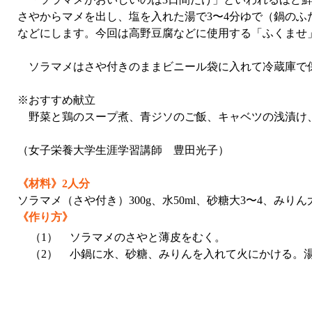
さやからマメを出し、塩を入れた湯で3〜4分ゆで（鍋の
などにします。今回は高野豆腐などに使用する「ふくませ
ソラマメはさや付きのままビニール袋に入れて冷蔵庫で
※おすすめ献立
野菜と鶏のスープ煮、青ジソのご飯、キャベツの浅漬け
（女子栄養大学生涯学習講師 豊田光子）
《材料》2人分
ソラマメ（さや付き）300g、水50ml、砂糖大3〜4、みりん
《作り方》
（1）
ソラマメのさやと薄皮をむく。
（2）
小鍋に水、砂糖、みりんを入れて火にかける。湯