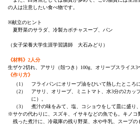
の人は注意したい食べ物です。
※献立のヒント
夏野菜のサラダ、冷製カボチャスープ、パン
（女子栄養大学生涯学習講師 大石みどり）
《材料》2人分
生ザケ2切れ、アサリ（殻つき）100g、オリーブスライス
《作り方》
（1）
フライパンにオリーブ油をひいて熱したところ
（2）
アサリ、オリーブ、ミニトマト、水3分の2カップ
に）。
（3）
煮汁の味をみて、塩、コショウをして皿に盛り
※サケの代わりに、スズキ、イサキなどの魚でも。キノコ
残った煮汁に、冷蔵庫の残り野菜、水や牛乳、スープの