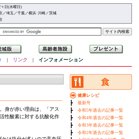
々日(水曜日)
京／埼玉／千葉／横浜･川崎／茨城
京
々
|
リンク
|
インフォメーション
健康レシピ
┣
最新号
。身が赤い理由は、「アス
┣
令和5年過去の記事一覧
活性酸素に対する抗酸化作
┣
令和4年過去の記事一覧
┣
令和3年過去の記事一覧
┣
令和2年過去の記事一覧
ザケは塩分が多いので高血圧