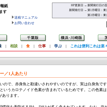
HP更新日 →
新聞発行日の翌
情報紙
新聞発行日 →
第1月曜日：東
ます
第3月曜日：東
送稿マニュアル
お問い合わせ
味
|
相談
|
食
|
仕事
|
学ぶ
|
これは便利これは楽
リー／1人あたり
いので、赤身魚と勘違いされやすいのですが、実は白身魚です
というカロテノイド色素が含まれているためです。この色素は
があります。
慣病を予防するIPA、DHAが多く含まれています。なお、塩