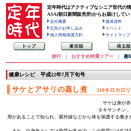
定年時代はアクティブなシニア世代の
ASA(朝日新聞販売所)
からお届けしてい
会社概要
媒体資料
広告のお申し込み
イベント
個人情報保護方針
サイトマップ
旅行
|
おすすめ特選ツアー
|
趣
健康レシピ 平成22年7月下旬号
サケとアサリの蒸し煮
310キロカロ
サケは身が赤
タキサンチン」
用があることで知られ、紫外線などから体を保護する働き
また、白身魚としては脂質が多めで、この脂質には生活習