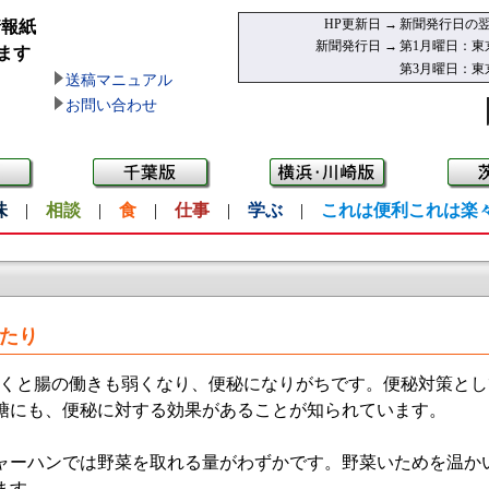
HP更新日 →
新聞発行日の翌
情報紙
新聞発行日 →
第1月曜日：東
ます
第3月曜日：東
送稿マニュアル
お問い合わせ
味
|
相談
|
食
|
仕事
|
学ぶ
|
これは便利これは楽
あたり
くと腸の働きも弱くなり、便秘になりがちです。便秘対策とし
糖にも、便秘に対する効果があることが知られています。
ーハンでは野菜を取れる量がわずかです。野菜いためを温か
ます。