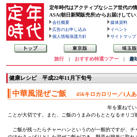
定年時代はアクティブなシニア世代の
ASA(朝日新聞販売所)
からお届けしてい
会社概要
媒体資料
広告のお申し込み
イベント
個人情報保護方針
サイトマップ
旅行
|
おすすめ特選ツアー
|
趣
健康レシピ 平成22年11月下旬号
中華風混ぜご飯
456キロカロリー／1人
年を重ねてい
ことが大切です。また、ご飯のうまみのもととなるオリゴ
ご飯が残ったらチャーハンというのが一般的ですが、チャ
のほかさっぱりとした混ぜご飯ができ、野菜が簡単に取れ