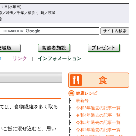
々日(水曜日)
京／埼玉／千葉／横浜･川崎／茨城
京
々
|
リンク
|
インフォメーション
健康レシピ
┣
最新号
ては、食物繊維を多く取る
┣
令和5年過去の記事一覧
┣
令和4年過去の記事一覧
┣
令和3年過去の記事一覧
いご飯に混ぜ込むと、思い
┣
令和2年過去の記事一覧