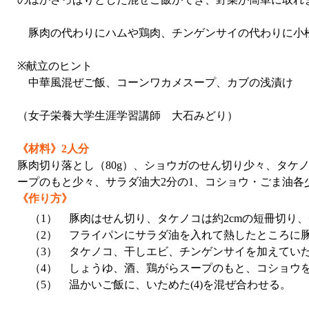
豚肉の代わりにハムや鶏肉、チンゲンサイの代わりに小
※献立のヒント
中華風混ぜご飯、コーンワカメスープ、カブの浅漬け
（女子栄養大学生涯学習講師 大石みどり）
《材料》2人分
豚肉切り落とし（80g）、ショウガのせん切り少々、タケノ
ープのもと少々、サラダ油大2分の1、コショウ・ごま油各少
《作り方》
（1）
豚肉はせん切り、タケノコは約2cmの短冊切り
（2）
フライパンにサラダ油を入れて熱したところに
（3）
タケノコ、干しエビ、チンゲンサイを加えてい
（4）
しょうゆ、酒、鶏がらスープのもと、コショウ
（5）
温かいご飯に、いためた(4)を混ぜ合わせる。