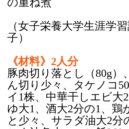
の重ね煮
（女子栄養大学生涯学習
子）
《材料》2人分
豚肉切り落とし（80g
ん切り少々、タケノコ5
イ1株、中華干しエビ大
ゆ大1、酒大2分の1、
と少々、サラダ油大2分