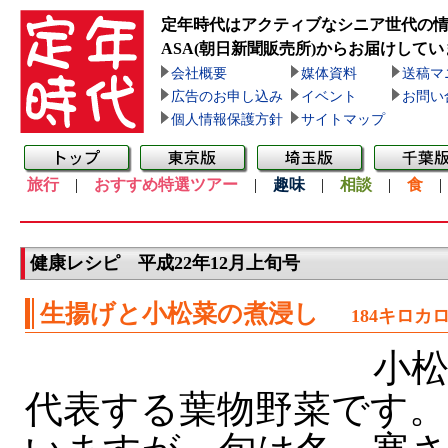
定年時代はアクティブなシニア世代の
ASA(朝日新聞販売所)
からお届けしてい
会社概要
媒体資料
送稿マ
広告のお申し込み
イベント
お問い
個人情報保護方針
サイトマップ
旅行
|
おすすめ特選ツアー
|
趣味
|
相談
|
食
健康レシピ 平成22年12月上旬号
生揚げと小松菜の煮浸し
184キロカ
小松
代表する葉物野菜です。