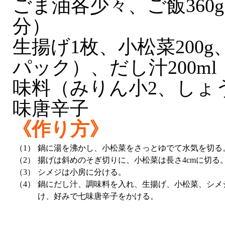
ごま油各少々、ご飯360
分）
生揚げ1枚、小松菜200g、
パック）、だし汁200m
味料（みりん小2、しょう
味唐辛子
《作り方》
（1）
鍋に湯を沸かし、小松菜をさっとゆでて水気を切る
（2）
揚げは斜めのそぎ切りに、小松菜は長さ4cmに切る
（3）
シメジは小房に分ける。
（4）
鍋にだし汁、調味料を入れ、生揚げ、小松菜、シメ
け、好みで七味唐辛子をかける。