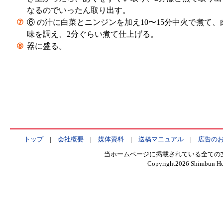
なるのでいったん取り出す。
⑦
⑥ の汁に白菜とニンジンを加え10〜15分中火で煮て
味を調え、2分ぐらい煮て仕上げる。
⑧
器に盛る。
トップ
|
会社概要
|
媒体資料
|
送稿マニュアル
|
広告の
当ホームページに掲載されている全ての
Copyright
2026 Shimbun Hen