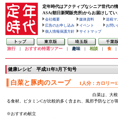
定年時代はアクティブなシニア世代の
ASA(朝日新聞販売所)
からお届けしてい
会社概要
媒体資料
送稿マ
広告のお申し込み
イベント
お問い
個人情報保護方針
サイトマップ
旅行
|
おすすめ特選ツアー
|
趣味
|
相談
|
食
健康レシピ 平成31年3月下旬号
白菜と豚肉のスープ
1人分：カロリー1
白菜は、大根
る食材。ビタミンCが比較的多く含まれ、風邪予防などが
※おすすめ献立