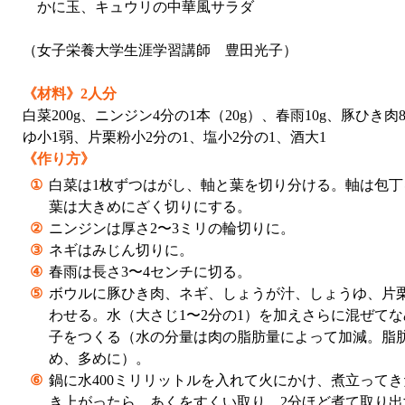
かに玉、キュウリの中華風サラダ
（女子栄養大学生涯学習講師 豊田光子）
《材料》2人分
白菜200g、ニンジン4分の1本（20g）、春雨10g、豚ひき
ゆ小1弱、片栗粉小2分の1、塩小2分の1、酒大1
《作り方》
①
白菜は1枚ずつはがし、軸と葉を切り分ける。軸は包
葉は大きめにざく切りにする。
②
ニンジンは厚さ2〜3ミリの輪切りに。
③
ネギはみじん切りに。
④
春雨は長さ3〜4センチに切る。
⑤
ボウルに豚ひき肉、ネギ、しょうが汁、しょうゆ、片
わせる。水（大さじ1〜2分の1）を加えさらに混ぜて
子をつくる（水の分量は肉の脂肪量によって加減。脂
め、多めに）。
⑥
鍋に水400ミリリットルを入れて火にかけ、煮立ってき
き上がったら、あくをすくい取り、2分ほど煮て取り