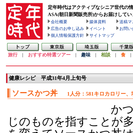
定年時代はアクティブなシニア世代の
ASA(朝日新聞販売所)
からお届けしてい
会社概要
媒体資料
送稿マ
広告のお申し込み
イベント
お問い
個人情報保護方針
サイトマップ
旅行
|
おすすめ特選ツアー
|
趣味
|
相談
|
食
健康レシピ 平成31年4月上旬号
ソースかつ丼
1人分：581キロカロリー、
かつ
じのものを指すことが