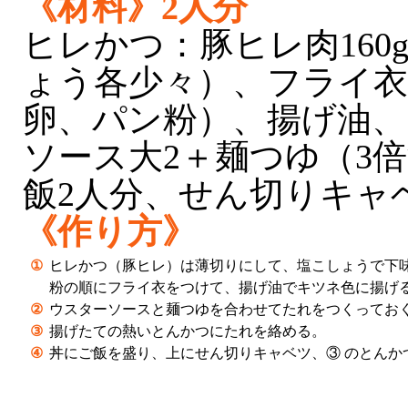
《材料》2人分
ヒレかつ：豚ヒレ肉160
ょう各少々）、フライ衣
卵、パン粉）、揚げ油、
ソース大2＋麺つゆ（3
飯2人分、せん切りキャベ
《作り方》
①
ヒレかつ（豚ヒレ）は薄切りにして、塩こしょうで下
粉の順にフライ衣をつけて、揚げ油でキツネ色に揚げ
②
ウスターソースと麺つゆを合わせてたれをつくってお
③
揚げたての熱いとんかつにたれを絡める。
④
丼にご飯を盛り、上にせん切りキャベツ、③ のとんか