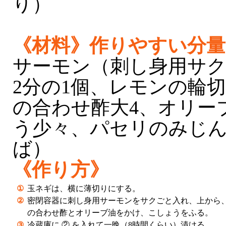
り）
《材料》作りやすい分量
サーモン（刺し身用サク）
2分の1個、レモンの輪切
の合わせ酢大4、オリー
う少々、パセリのみじ
ば）
《作り方》
①
玉ネギは、横に薄切りにする。
②
密閉容器に刺し身用サーモンをサクごと入れ、上から
の合わせ酢とオリーブ油をかけ、こしょうをふる。
③
冷蔵庫に ② を入れて一晩（8時間くらい）漬ける。