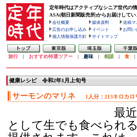
定年時代はアクティブなシニア世代の
ASA(朝日新聞販売所)
からお届けしてい
会社概要
媒体資料
送稿マ
広告のお申し込み
イベント
お問い
個人情報保護方針
サイトマップ
旅行
|
おすすめ特選ツアー
|
趣味
|
相談
|
食
健康レシピ 令和2年1月上旬号
サーモンのマリネ
1人分：213キロカロ
最近
として生でも食べられ