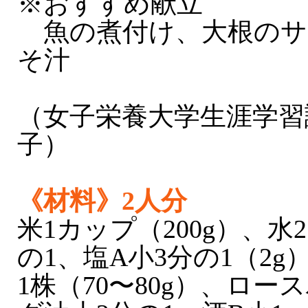
※おすすめ献立
魚の煮付け、大根のサ
そ汁
（女子栄養大学生涯学習
子）
《材料》2人分
米1カップ（200g）、水2
の1、塩A小3分の1（2
1株（70〜80g）、ロー