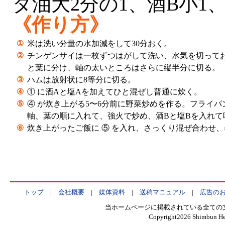
ダ油大2分の1、酒B小1、
《作り方》
①
米は洗い分量の水加減をして30分おく。
②
チンゲンサイは一枚ずつはがして洗い、水気を切ってお
と葉に分け、軸の太いところはさらに縦半分に切る。
③
ハムは放射状に8等分に切る。
④
① に酒Aと塩Aを加えてひと混ぜし普通に炊く。
⑤
④ が炊き上がる5〜6分前に野菜炒めを作る。フライ
軸、葉の順に入れて、強火で炒め、酒Bと塩Bを入れて
⑥
炊き上がったご飯に ⑤ を入れ、さっくり混ぜ合わせ
トップ
|
会社概要
|
媒体資料
|
送稿マニュアル
|
広告の
当ホームページに掲載されている全ての
Copyright
2026 Shimbun Hen