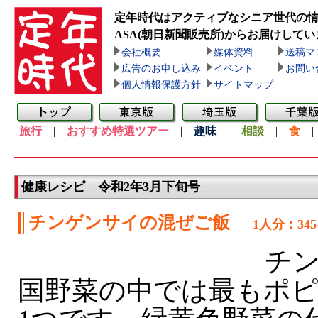
定年時代はアクティブなシニア世代の
ASA(朝日新聞販売所)
からお届けしてい
会社概要
媒体資料
送稿マ
広告のお申し込み
イベント
お問い
個人情報保護方針
サイトマップ
旅行
|
おすすめ特選ツアー
|
趣味
|
相談
|
食
健康レシピ 令和2年3月下旬号
チンゲンサイの混ぜご飯
1人分：34
チン
国野菜の中では最もポ