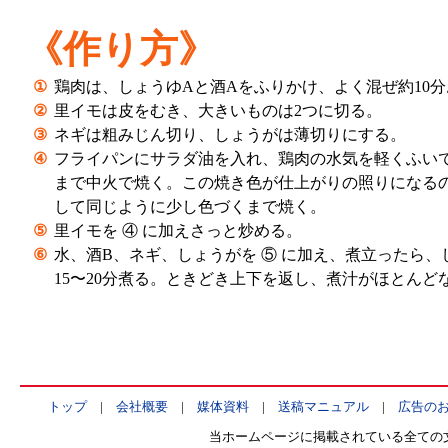
《作り方》
①
鶏肉は、しょうゆAと酒Aをふりかけ、よく混ぜ約10
②
里イモは皮をむき、大きいものは2つに切る。
③
ネギは粗みじん切り、しょうがは薄切りにする。
④
フライパンにサラダ油を入れ、鶏肉の水気を軽くふい
まで中火で焼く。この焼き色が仕上がりの照りになる
して同じように少し色づくまで焼く。
⑤
里イモを ④ に加えさっと炒める。
⑥
水、酒B、ネギ、しょうがを ⑤ に加え、煮立ったら
15〜20分煮る。ときどき上下を返し、煮汁がほとん
トップ
|
会社概要
|
媒体資料
|
送稿マニュアル
|
広告の
当ホームページに掲載されている全ての