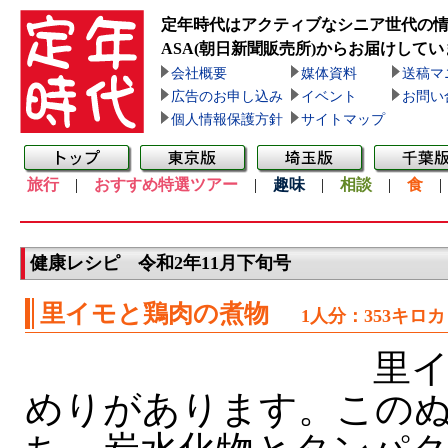
定年時代はアクティブなシニア世代の
ASA(朝日新聞販売所)
からお届けしてい
会社概要
媒体資料
送稿マ
広告のお申し込み
イベント
お問い
個人情報保護方針
サイトマップ
旅行
|
おすすめ特選ツアー
|
趣味
|
相談
|
食
健康レシピ 令和2年11月下旬号
里イモと鶏肉の煮物
1人分：353キロ
里イ
めりがあります。この