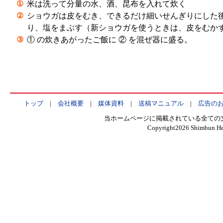
①
米は洗って分量の水、酒、昆布を入れて炊く
②
ショウガは皮をむき、できるだけ細いせんぎりにした
り、塩をまぶす（新ショウガを使うときは、皮をむか
③
① の炊きあがったご飯に ② を混ぜ器に盛る。
トップ
|
会社概要
|
媒体資料
|
送稿マニュアル
|
広告の
当ホームページに掲載されている全ての
Copyright
2026 Shimbun Hen