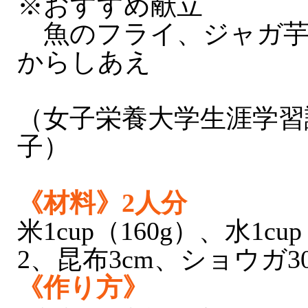
※おすすめ献立
魚のフライ、ジャガ芋
からしあえ
（女子栄養大学生涯学習
子）
《材料》2人分
米1cup（160g）、水1cu
2、昆布3cm、ショウガ3
《作り方》