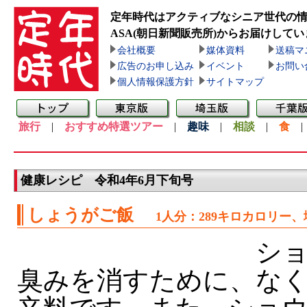
定年時代はアクティブなシニア世代の
ASA(朝日新聞販売所)
からお届けしてい
会社概要
媒体資料
送稿マ
広告のお申し込み
イベント
お問い
個人情報保護方針
サイトマップ
旅行
|
おすすめ特選ツアー
|
趣味
|
相談
|
食
健康レシピ 令和4年6月下旬号
しょうがご飯
1人分：289キロカロリー、
ショ
臭みを消すために、な