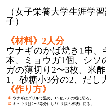
（女子栄養大学生涯学習
子）
《材料》2人分
ウナギのかば焼き1串、
本、ミョウガ1個、シソ
ガの薄切り2〜3枚、米酢
1、砂糖小3分の2、だし
《作り方》
①
ウナギはグリルで温め、1.5センチの幅に切る。
②
キュウリは2〜3等分にし5ミリ幅の棒状に切る。