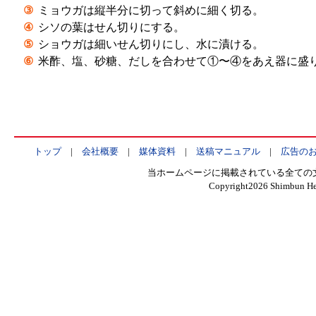
③
ミョウガは縦半分に切って斜めに細く切る。
④
シソの葉はせん切りにする。
⑤
ショウガは細いせん切りにし、水に漬ける。
⑥
米酢、塩、砂糖、だしを合わせて①〜④をあえ器に盛
トップ
|
会社概要
|
媒体資料
|
送稿マニュアル
|
広告の
当ホームページに掲載されている全ての
Copyright
2026 Shimbun Hen