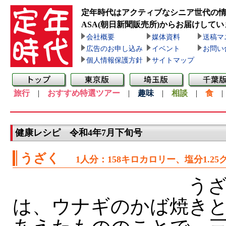
定年時代はアクティブなシニア世代の
ASA(朝日新聞販売所)
からお届けしてい
会社概要
媒体資料
送稿マ
広告のお申し込み
イベント
お問い
個人情報保護方針
サイトマップ
旅行
|
おすすめ特選ツアー
|
趣味
|
相談
|
食
健康レシピ 令和4年7月下旬号
うざく
1人分：158キロカロリー、塩分1.25
うざ
は、ウナギのかば焼き