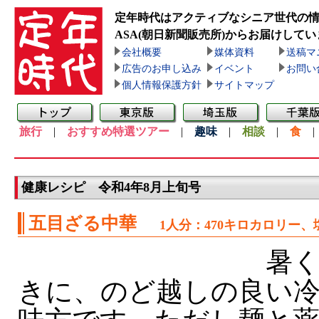
定年時代はアクティブなシニア世代の
ASA(朝日新聞販売所)
からお届けしてい
会社概要
媒体資料
送稿マ
広告のお申し込み
イベント
お問い
個人情報保護方針
サイトマップ
旅行
|
おすすめ特選ツアー
|
趣味
|
相談
|
食
健康レシピ 令和4年8月上旬号
五目ざる中華
1人分：470キロカロリー、
暑く
きに、のど越しの良い