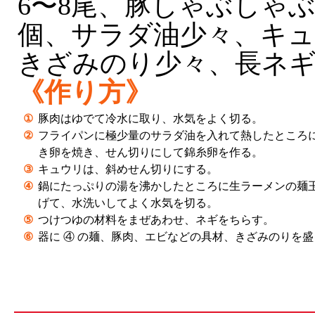
6〜8尾、豚しゃぶしゃぶ
個、サラダ油少々、キュ
きざみのり少々、長ネ
《作り方》
①
豚肉はゆでて冷水に取り、水気をよく切る。
②
フライパンに極少量のサラダ油を入れて熱したところ
き卵を焼き、せん切りにして錦糸卵を作る。
③
キュウリは、斜めせん切りにする。
④
鍋にたっぷりの湯を沸かしたところに生ラーメンの麺
げて、水洗いしてよく水気を切る。
⑤
つけつゆの材料をまぜあわせ、ネギをちらす。
⑥
器に ④ の麺、豚肉、エビなどの具材、きざみのりを