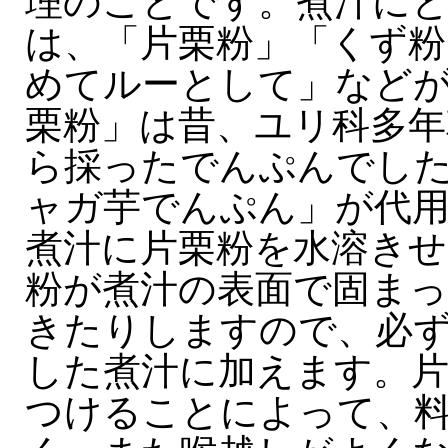
理のことです。煮汁に
は、「片栗粉」「くず粉
めてルーとして」など
栗粉」は昔、ユリ科多年
ら採ったでんぷんでし
ャガ芋でんぷん」が代
煮汁に片栗粉を水溶き
粉が煮汁の表面で固ま
きたりしますので、必
した煮汁に加えます。
つけることによって、