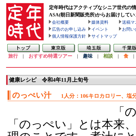
定年時代はアクティブなシニア世代の
ASA(朝日新聞販売所)
からお届けしてい
会社概要
媒体資料
送稿マ
広告のお申し込み
イベント
お問い
個人情報保護方針
サイトマップ
旅行
|
おすすめ特選ツアー
|
趣味
|
相談
|
食
健康レシピ 令和4年11月上旬号
のっぺい汁
1人分：106キロカロリー、塩分
「の
「のっぺい」とは本来