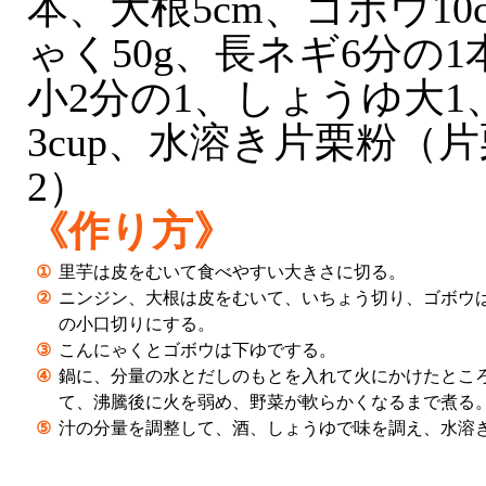
本、大根5cm、ゴボウ1
ゃく50g、長ネギ6分の
小2分の1、しょうゆ大1
3cup、水溶き片栗粉（
2）
《作り方》
①
里芋は皮をむいて食べやすい大きさに切る。
②
ニンジン、大根は皮をむいて、いちょう切り、ゴボウは
の小口切りにする。
③
こんにゃくとゴボウは下ゆでする。
④
鍋に、分量の水とだしのもとを入れて火にかけたとこ
て、沸騰後に火を弱め、野菜が軟らかくなるまで煮る
⑤
汁の分量を調整して、酒、しょうゆで味を調え、水溶