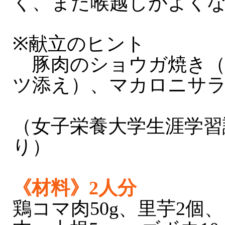
く、また喉越しがよく
※献立のヒント
豚肉のショウガ焼き（
ツ添え）、マカロニサ
（女子栄養大学生涯学習
り）
《材料》2人分
鶏コマ肉50g、里芋2個