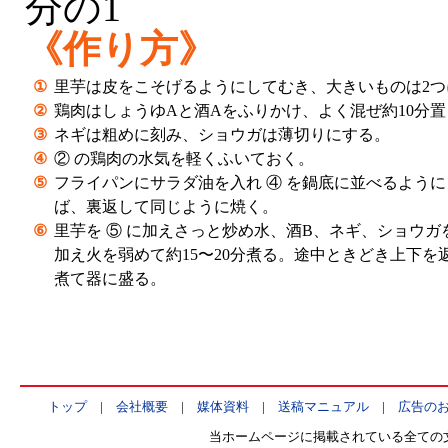
分の1
《作り方》
①
里芋は皮をこそげるようにしてむき、大きいものは2つ
②
鶏肉はしょうゆAと酒Aをふりかけ、よく混ぜ約10分
③
ネギは粗めに刻み、ショウガは薄切りにする。
④
② の鶏肉の水気を軽くふいておく。
⑤
フライパンにサラダ油を入れ ④ を鍋底に並べるよう
ば、裏返して同じように焼く。
⑥
里芋を ⑤ に加えさっと炒め水、酒B、ネギ、ショウ
加え火を弱めて約15〜20分煮る。途中ときどき上下
煮て器に盛る。
トップ
|
会社概要
|
媒体資料
|
送稿マニュアル
|
広告の
当ホームページに掲載されている全ての