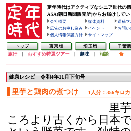
定年時代はアクティブなシニア世代の
ASA(朝日新聞販売所)
からお届けしてい
会社概要
媒体資料
送稿マ
広告のお申し込み
イベント
お問い
個人情報保護方針
サイトマップ
旅行
|
おすすめ特選ツアー
|
趣味
|
相談
|
食
健康レシピ 令和4年11月下旬号
里芋と鶏肉の煮つけ
1人分：356キロ
里芋
ころより古くから日本