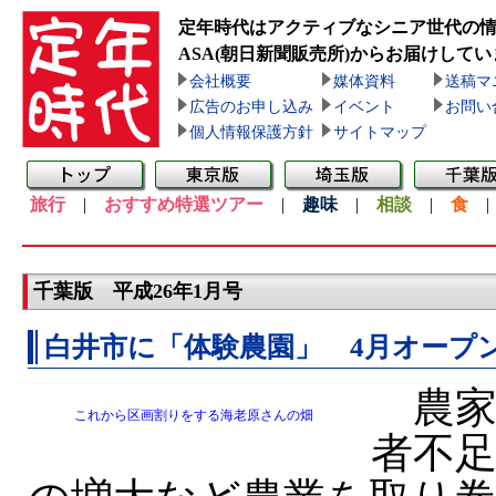
定年時代はアクティブなシニア世代の
ASA(朝日新聞販売所)
からお届けしてい
会社概要
媒体資料
送稿マ
広告のお申し込み
イベント
お問い
個人情報保護方針
サイトマップ
旅行
|
おすすめ特選ツアー
|
趣味
|
相談
|
食
千葉版 平成26年1月号
白井市に「体験農園」 4月オープ
農家
これから区画割りをする海老原さんの畑
者不