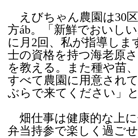
えびちゃん農園は30区
方áb。「新鮮でおいし
に月2回、私が指導しま
士の資格を持つ海老原さ
を教える。また種や苗、
すべて農園に用意され
ぶらで来てください」
畑仕事は健康的な上に
弁当持参で楽しく過ご