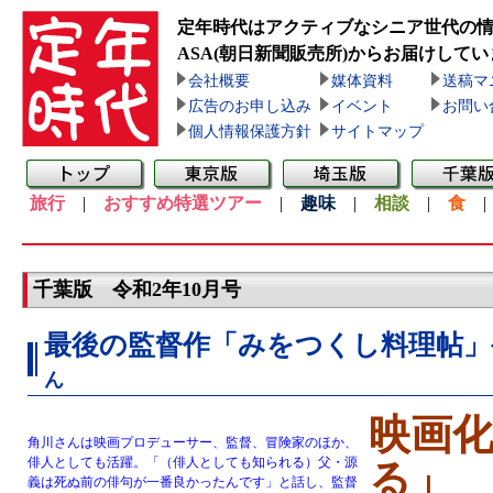
定年時代はアクティブなシニア世代の
ASA(朝日新聞販売所)
からお届けしてい
会社概要
媒体資料
送稿マ
広告のお申し込み
イベント
お問い
個人情報保護方針
サイトマップ
旅行
|
おすすめ特選ツアー
|
趣味
|
相談
|
食
千葉版 令和2年10月号
最後の監督作「みをつくし料理帖」
ん
映画
角川さんは映画プロデューサー、監督、冒険家のほか、
俳人としても活躍。「（俳人としても知られる）父・源
る」
義は死ぬ前の俳句が一番良かったんです」と話し、監督