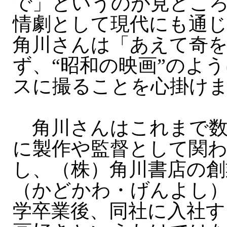
で」というのが見どこ
情劇として現代にも通
角川さんは「あえて奇
ず、“昭和の映画”のよ
スに撮ることを心掛け
角川さんはこれまで数
に製作や監督として関
し、（株）角川書店の創
（かどかわ・げんよし
学卒業後、同社に入社す