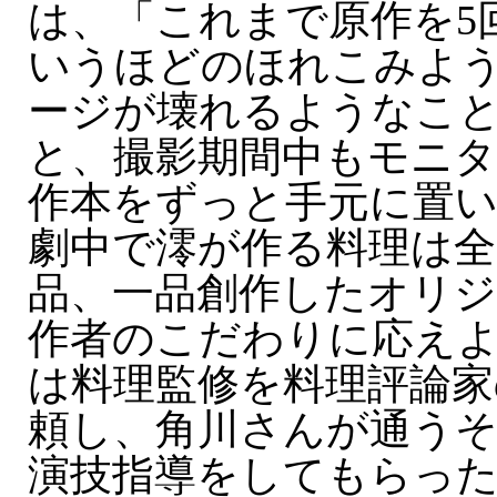
は、「これまで原作を5
いうほどのほれこみよ
ージが壊れるようなこ
と、撮影期間中もモニ
作本をずっと手元に置
劇中で澪が作る料理は全
品、一品創作したオリ
作者のこだわりに応え
は料理監修を料理評論家
頼し、角川さんが通う
演技指導をしてもらっ