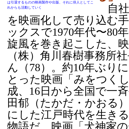
は引退するものの映画製作や出版、それに俳人としてこ
自社
れからも活動していく
を映画化して売り込む
ックスで1970年代〜8
旋風を巻き起こした、映
（株）角川春樹事務所社
ん（78）。約10年ぶり
とった映画「みをつく
成、16日から全国で一
田郁（たかだ・かおる）
にした江戸時代を生きる
物語だ。映画「犬神家の