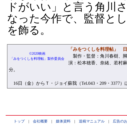
ドがいい」と言う角川
なった今作で、監督と
を飾る。
「みをつくしを料理帖」 
©2020映画
製作・監督：角川春樹、脚
「みをつくしを料理帖」製作委員会
演：松本穂香、奈緒、若村麻
分。
16日（金）からＴ・ジョイ蘇我（Tel.043・209・337
トップ
|
会社概要
|
媒体資料
|
送稿マニュアル
|
広告の