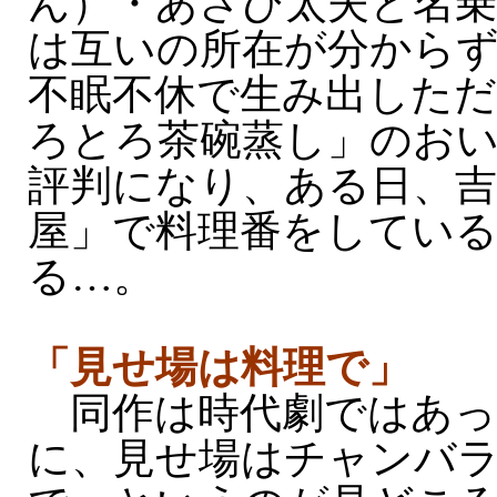
ん）・あさひ太夫と名乗
は互いの所在が分から
不眠不休で生み出した
ろとろ茶碗蒸し」のお
評判になり、ある日、吉
屋」で料理番をしてい
る…。
「見せ場は料理で」
同作は時代劇ではあっ
に、見せ場はチャンバ