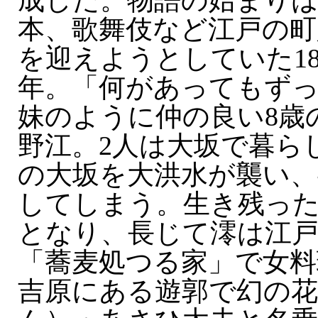
成した。物語の始まりは
本、歌舞伎など江戸の町
を迎えようとしていた18
年。「何があってもずっ
妹のように仲の良い8歳
野江。2人は大坂で暮ら
の大坂を大洪水が襲い、
してしまう。生き残った
となり、長じて澪は江
「蕎麦処つる家」で女料
吉原にある遊郭で幻の