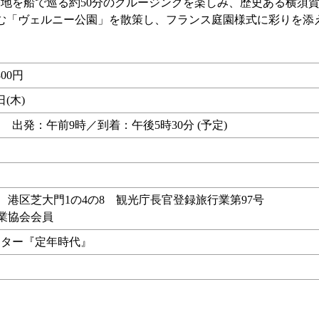
地を船で巡る約50分のクルージングを楽しみ、歴史ある横須
「ヴェルニー公園」を散策し、フランス庭園様式に彩りを添える
00円
日(木)
 出発：午前9時／到着：午後5時30分 (予定)
行 港区芝大門1の4の8 観光庁長官登録旅行業第97号
行業協会会員
ンター『定年時代』