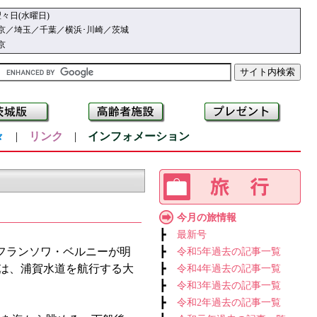
々日(水曜日)
京／埼玉／千葉／横浜･川崎／茨城
京
々
|
リンク
|
インフォメーション
今月の旅情報
┣
最新号
フランソワ・ベルニーが明
┣
令和5年過去の記事一覧
からは、浦賀水道を航行する大
┣
令和4年過去の記事一覧
┣
令和3年過去の記事一覧
┣
令和2年過去の記事一覧