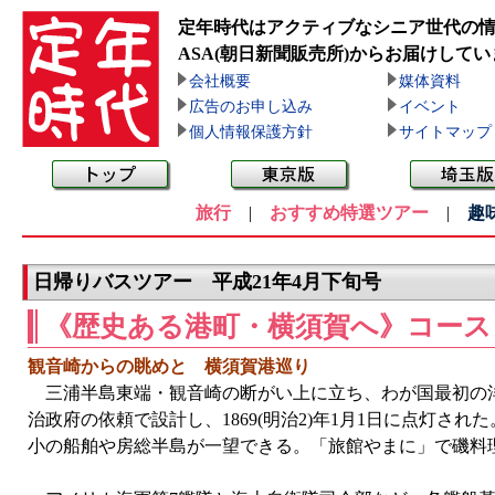
定年時代はアクティブなシニア世代の
ASA(朝日新聞販売所)
からお届けしてい
会社概要
媒体資料
広告のお申し込み
イベント
個人情報保護方針
サイトマップ
旅行
|
おすすめ特選ツアー
|
趣
日帰りバスツアー 平成21年4月下旬号
《歴史ある港町・横須賀へ》コース
観音崎からの眺めと 横須賀港巡り
三浦半島東端・観音崎の断がい上に立ち、わが国最初の洋
治政府の依頼で設計し、1869(明治2)年1月1日に点灯され
小の船舶や房総半島が一望できる。「旅館やまに」で磯料