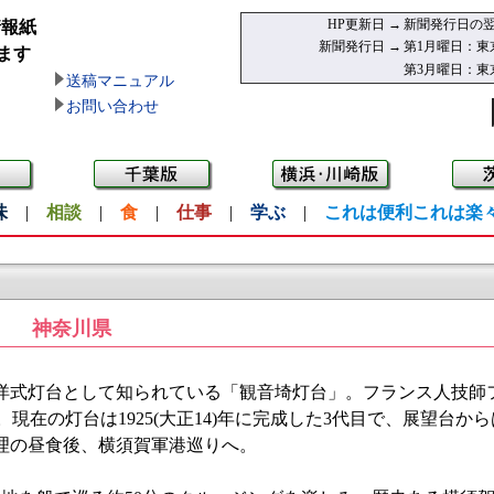
HP更新日 →
新聞発行日の翌
情報紙
新聞発行日 →
第1月曜日：東
ます
第3月曜日：東
送稿マニュアル
お問い合わせ
味
|
相談
|
食
|
仕事
|
学ぶ
|
これは便利これは楽
神奈川県
式灯台として知られている「観音埼灯台」。フランス人技師
た。現在の灯台は1925(大正14)年に完成した3代目で、展望台
理の昼食後、横須賀軍港巡りへ。