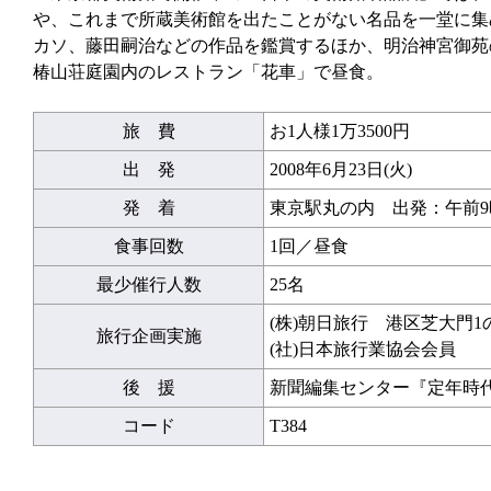
や、これまで所蔵美術館を出たことがない名品を一堂に集
カソ、藤田嗣治などの作品を鑑賞するほか、明治神宮御苑
椿山荘庭園内のレストラン「花車」で昼食。
旅 費
お1人様1万3500円
出 発
2008年6月23日(火)
発 着
東京駅丸の内 出発：午前9時
食事回数
1回／昼食
最少催行人数
25名
(株)朝日旅行 港区芝大門1
旅行企画実施
(社)日本旅行業協会会員
後 援
新聞編集センター『定年時
コード
T384