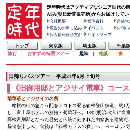
定年時代はアクティブなシニア世代の
ASA(朝日新聞販売所)
からお届けしてい
会社概要
媒体資料
送稿マ
広告のお申し込み
イベント
お問い
個人情報保護方針
サイトマップ
旅行
|
おすすめ特選ツアー
|
趣味
|
相談
|
食
日帰りバスツアー 平成21年6月上旬号
《旧御用邸とアジサイ電車》コース
菊華荘とアジサイの名所
箱根の山の急こう配をトコトコ登る箱根登山鉄道。約1万
し、富士屋ホテルの別館・菊華荘へ。1895(明治28)年に
高松宮別邸となった歴史と伝統に刻まれた由緒ある建物だ
昼食を楽しみ、食後は「箱根ガラスの森」へ。ヨーロッパ