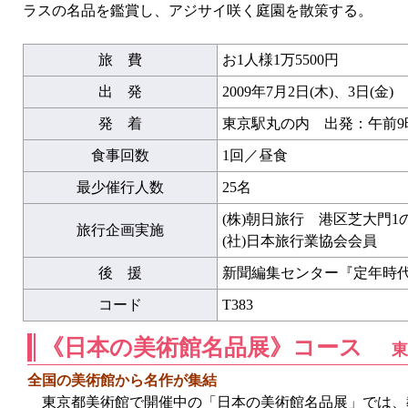
ラスの名品を鑑賞し、アジサイ咲く庭園を散策する。
旅 費
お1人様1万5500円
出 発
2009年7月2日(木)、3日(金)
発 着
東京駅丸の内 出発：午前9時
食事回数
1回／昼食
最少催行人数
25名
(株)朝日旅行 港区芝大門1
旅行企画実施
(社)日本旅行業協会会員
後 援
新聞編集センター『定年時
コード
T383
《日本の美術館名品展》コース
東
全国の美術館から名作が集結
東京都美術館で開催中の「日本の美術館名品展」では、