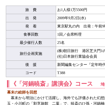
旅 費
お1人様1万5500円
出 発
2009年9月2日(水)
発 着
東京駅丸の内 出発：午前9時
食事回数
1回／会席料理
最少催行人数
25名
(株)朝日旅行 港区芝大門1
旅行企画実施
(社)日本旅行業協会会員
後 援
新聞編集センター『定年時
コード
T388
《「河鍋暁斎」講演会》コース
埼
幕末の絵師を回想
幕末から明治にかけて活躍し、海外でも評価された幻想
玉・小川町の「割烹旅館 二葉」で、暁斎のひ孫・河鍋楠