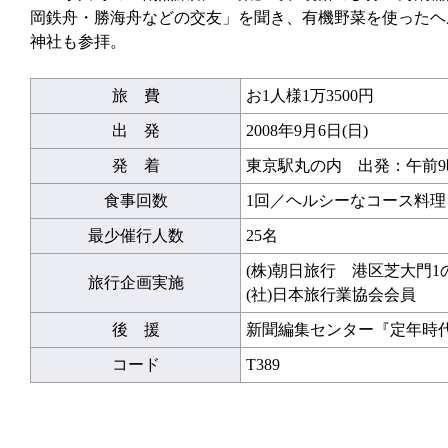
岡鉄舟・勝海舟などの交友」を聞き、有機野菜を使ったヘ
神社も参拝。
旅 費
お1人様1万3500円
出 発
2008年9月6日(日)
発 着
東京駅丸の内 出発：午前9時
食事回数
1回／ヘルシーなコース料理
最少催行人数
25名
(株)朝日旅行 港区芝大門1
旅行企画実施
(社)日本旅行業協会会員
後 援
新聞編集センター『定年時
コード
T389