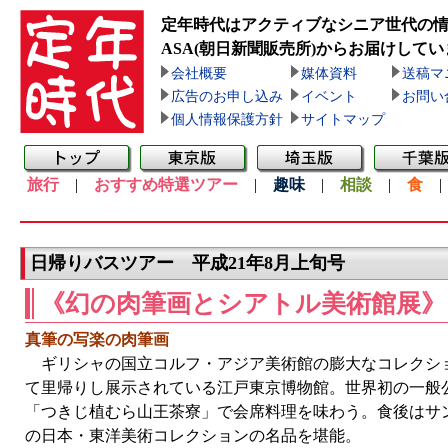
定年時代はアクティブなシニア世代の
ASA(朝日新聞販売所)
からお届けしてい
会社概要
媒体資料
送稿マ
広告のお申し込み
イベント
お問い
個人情報保護方針
サイトマップ
旅行
|
おすすめ特選ツアー
|
趣味
|
相談
|
食
日帰りバスツアー 平成21年8月上旬号
《幻の肉筆画とシアトル美術館展》
真筆の写楽の肉筆画
ギリシャの国立コルフ・アジア美術館の膨大なコレクシ
て里帰りし展示されている江戸東京博物館。世界初の一般
「つきじ植むら山王茶寮」で会席料理を味わう。食後はサ
の日本・東洋美術コレクションの名品を堪能。