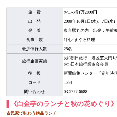
旅 費
お1人様1万2800円
出 発
2009年10月1日(木)、7日(水)
発 着
東京駅丸の内 出発：午前9時
食事回数
1回／まぐろ料理
最少催行人数
25名
(株)朝日旅行 港区芝大門1
旅行企画実施
(社)日本旅行業協会会員
後 援
新聞編集センター『定年時
コード
T391
問い合わせ
03-5777-6688
《白金亭のランチと秋の花めぐり
古民家で味わう絶品ランチ