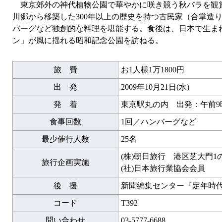
東京郊外の神代植物公園で華やかに咲き競う秋バラを観賞
川郷から移築した300年以上の歴史を持つ古民家（合掌造
バーグなど独創的な料理を堪能する。食後は、日本で生ま
ン」が風に揺れる昭和記念公園を訪ねる。
旅 費
お1人様1万1800円
出 発
2009年10月21日(水)
発 着
東京駅丸の内 出発：午前9時
食事回数
1回／ハンバーグなど
最少催行人数
25名
(株)朝日旅行 港区芝大門1
旅行企画実施
(社)日本旅行業協会会員
後 援
新聞編集センター『定年時
コード
T392
問い合わせ
03-5777-6688