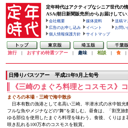
定年時代はアクティブなシニア世代の
ASA(朝日新聞販売所)
からお届けしてい
会社概要
媒体資料
送稿マ
広告のお申し込み
イベント
お問い
個人情報保護方針
サイトマップ
旅行
|
おすすめ特選ツアー
|
趣味
|
相談
|
食
日帰りバスツアー 平成21年9月上旬号
《三崎のまぐろ料理とコスモス》
まぐろの本場・三崎で海中散歩
日本有数の漁港として名高い三崎。半潜水式の水中観光
フルな魚やメジナなどの“舞”を楽しむ。昼食は、「割烹旅
ゆる部位を使用したまぐろ料理を味わう。食後、くりはま
咲き乱れる100万本のコスモスを観賞。