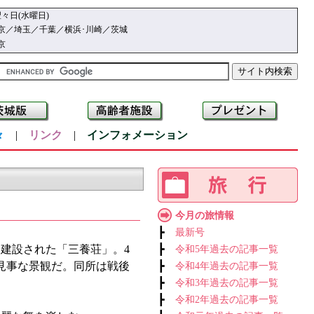
々日(水曜日)
京／埼玉／千葉／横浜･川崎／茨城
京
々
|
リンク
|
インフォメーション
今月の旅情報
┣
最新号
て建設された「三養荘」。4
┣
令和5年過去の記事一覧
見事な景観だ。同所は戦後
┣
令和4年過去の記事一覧
┣
令和3年過去の記事一覧
┣
令和2年過去の記事一覧