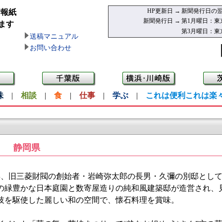
HP更新日 →
新聞発行日の翌
情報紙
新聞発行日 →
第1月曜日：東
ます
第3月曜日：東
送稿マニュアル
お問い合わせ
味
|
相談
|
食
|
仕事
|
学ぶ
|
これは便利これは楽
静岡県
4)年、旧三菱財閥の創始者・岩崎弥太郎の長男・久彌の別邸とし
庭の緑豊かな日本庭園と数寄屋造りの純和風建築邸が造営され、
の技を駆使した麗しい和の空間で、懐石料理を賞味。