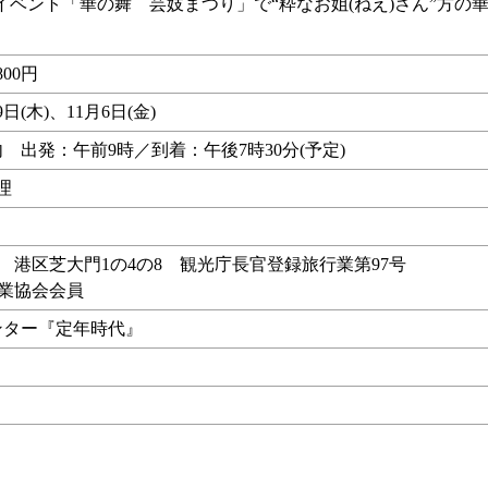
ント「華の舞 芸妓まつり」で“粋なお姐(ねえ)さん”方の
800円
9日(木)、11月6日(金)
 出発：午前9時／到着：午後7時30分(予定)
理
行 港区芝大門1の4の8 観光庁長官登録旅行業第97号
行業協会会員
ンター『定年時代』