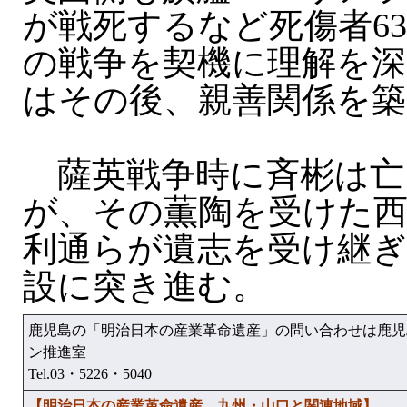
が戦死するなど死傷者6
の戦争を契機に理解を深
はその後、親善関係を
薩英戦争時に斉彬は亡
が、その薫陶を受けた西
利通らが遺志を受け継ぎ
設に突き進む。
鹿児島の「明治日本の産業革命遺産」の問い合わせは鹿児
ン推進室
Tel.03・5226・5040
【明治日本の産業革命遺産 九州・山口と関連地域】