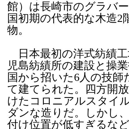
館）は長崎市のグラバ
国初期の代表的な木造2
物。
日本最初の洋式紡績工
児島紡績所の建設と操業
国から招いた6人の技師
て建てられた。四方開
けたコロニアルスタイ
ダンな造りだ。しかし
付け位置が低すぎるな