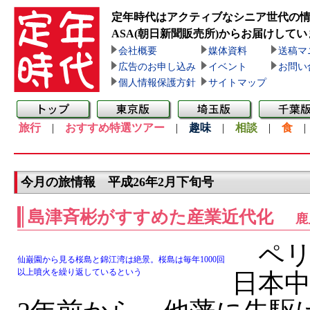
定年時代はアクティブなシニア世代の
ASA(朝日新聞販売所)
からお届けしてい
会社概要
媒体資料
送稿マ
広告のお申し込み
イベント
お問い
個人情報保護方針
サイトマップ
旅行
|
おすすめ特選ツアー
|
趣味
|
相談
|
食
今月の旅情報 平成26年2月下旬号
島津斉彬がすすめた産業近代化
鹿
ペリ
仙巌園から見る桜島と錦江湾は絶景。桜島は毎年1000回
以上噴火を繰り返しているという
日本