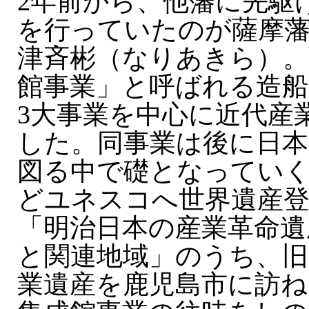
2年前から、他藩に先駆
を行っていたのが薩摩藩
津斉彬（なりあきら）。
館事業」と呼ばれる造船
3大事業を中心に近代産
した。同事業は後に日本
図る中で礎となってい
どユネスコへ世界遺産
「明治日本の産業革命遺
と関連地域」のうち、旧
業遺産を鹿児島市に訪ね