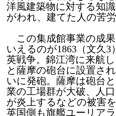
洋風建築物に対する知
がわれ、建てた人の苦
この集成館事業の成果
いえるのが1863（文久
英戦争。錦江湾に来航し
と薩摩の砲台に設置さ
いに発砲。薩摩は砲台と
業の工場群が大破、人口
が炎上するなどの被害
英国側も旗艦ユーリアラ