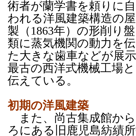
術者が蘭学書を頼りに自
われる洋風建築構造の
製（1863年）の形削り
類に蒸気機関の動力を
た大きな歯車などが展示
最古の西洋式機械工場と
伝えている。
初期の洋風建築
また、尚古集成館から
ろにある旧鹿児島紡績所