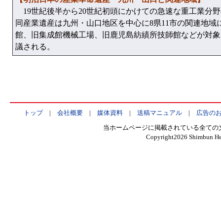
19世紀後半から20世紀初頭にかけての急速な重工業分
同産業遺産は九州・山口地区を中心に8県11市の関連地
館、旧集成館機械工場、旧鹿児島紡績所技師館などが対象
議される。
トップ
|
会社概要
|
媒体資料
|
送稿マニュアル
|
広告の
当ホームページに掲載されている全ての
Copyright
2026 Shimbun Hen