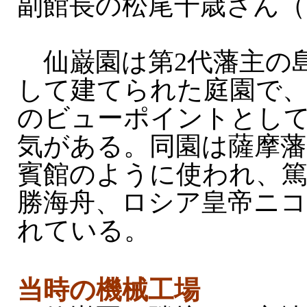
副館長の松尾千歳さん（
仙巌園は第2代藩主の
して建てられた庭園で
のビューポイントとし
気がある。同園は薩摩藩
賓館のように使われ、篤
勝海舟、ロシア皇帝ニコ
れている。
当時の機械工場