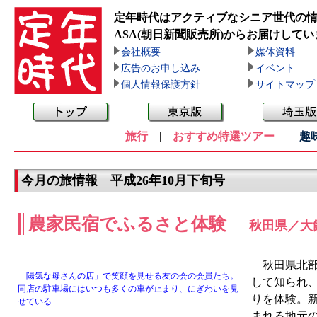
定年時代はアクティブなシニア世代の
ASA(朝日新聞販売所)
からお届けしてい
会社概要
媒体資料
広告のお申し込み
イベント
個人情報保護方針
サイトマップ
旅行
|
おすすめ特選ツアー
|
趣
今月の旅情報 平成26年10月下旬号
農家民宿でふるさと体験
秋田県／大
秋田県北部
「陽気な母さんの店」で笑顔を見せる友の会の会員たち。
して知られ
同店の駐車場にはいつも多くの車が止まり、にぎわいを見
りを体験。
せている
まれる地元