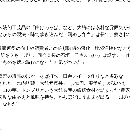
統的工芸品の「曲げわっぱ」など、大館には素朴な雰囲気が
ながらの製法・味で炊き込んだ「鶏めし弁当」は長年、愛され
農家所得の向上や消費者との信頼関係の深化、地域活性化などを
直売所を立ち上げた。同会会長の石垣一子さん（60）は話す。「
いものを選ぶ時代になったと気がついた」
総菜の販売のほか、そば打ち、田舎スイーツ作りなど多彩な
された「比内地鶏 大館元気丼」（840円、要予約）が味わえ
、山の芋、トンブリという大館名産の厳選食材が詰まった“農家
適度な歯応えと風味を持ち、かむほどにうま味が出る。「畑の
ーな丼だ。