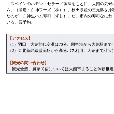
スペインのハモン・セラーノ製法をもとに、大館の気候
ム」（製造：白神フーズ（株））。秋田県産の三元豚を原
たのが「白神生ハム寿司（ずし）」だ。市内の寿司なにわ（Tel
いる。要予約。
【アクセス】
（1）羽田—大館能代空港は70分。同空港から大館駅まで
（2）東北新幹線盛岡駅から高速バス利用。大館まで計5
【観光の問い合わせ】
観光全般、農家民宿については大館市まるごと体験推進協議会 Te