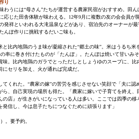
作り
わうには“母さん”たちが運営する農家民宿がおすすめ。田ん
に応じた田舎体験が味わえる。12年9月に複数の友の会会員が開
年前の発祥といわれる大滝温泉などがあり、宿泊先のオーナーが
たんぽ作りに挑戦するだいご味も。
と比内地鶏のうま味が凝縮された“郷土の味”。米はうるち米
杉の串に巻き付けたものが「たんぽ」。たんぽは焼いて甘いみ
賞味。比内地鶏のガラでとっただしとしょうゆのスープに、比
前にセリを加え、火が通れば完成だ。
てくれた。“農家の嫁”の苦労を感じさせない笑顔で「夫に認
がら、自己実現の場所も得た。「農家に嫁いで子育てを終え、
んの店』が生きがいになっている人は多い。ここでは四季の移
を発信し、今は息子たちにつなぐために頑張ります」
0円）。要予約。