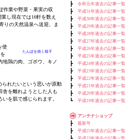
┣
令和元年過去の記事一覧
ぼ作業や野菜・果実の収
┣
平成31年過去の記事一覧
業し現在では16軒を数え
┣
平成30年過去の記事一覧
最寄りの天然温泉へ送迎。ま
┣
平成29年過去の記事一覧
┣
平成28年過去の記事一覧
┣
平成27年過去の記事一覧
を使
┣
平成26年過去の記事一覧
たんぽを焼く様子
そを
┣
平成25年過去の記事一覧
内地鶏の肉、ゴボウ、キノ
┣
平成24年過去の記事一覧
┣
平成23年過去の記事一覧
┣
平成22年過去の記事一覧
められたいという思いが原動
┣
平成21年過去の記事一覧
田舎を離れようとした人も
┣
平成20年過去の記事一覧
ろいを肌で感じられます。
┗
平成19年過去の記事一覧
アンテナショップ
┣
最新号
┣
平成25年過去の記事一覧
┣
平成23年過去の記事一覧