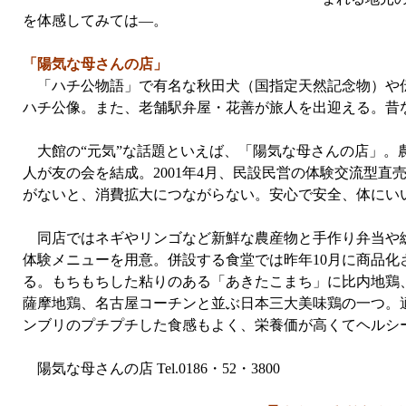
を体感してみては—。
「陽気な母さんの店」
「ハチ公物語」で有名な秋田犬（国指定天然記念物）や伝
ハチ公像。また、老舗駅弁屋・花善が旅人を出迎える。昔
大館の“元気”な話題といえば、「陽気な母さんの店」。
人が友の会を結成。2001年4月、民設民営の体験交流型
がないと、消費拡大につながらない。安心で安全、体にい
同店ではネギやリンゴなど新鮮な農産物と手作り弁当や
体験メニューを用意。併設する食堂では昨年10月に商品化
る。もちもちした粘りのある「あきたこまち」に比内地鶏
薩摩地鶏、名古屋コーチンと並ぶ日本三大美味鶏の一つ。
ンブリのプチプチした食感もよく、栄養価が高くてヘルシ
陽気な母さんの店 Tel.0186・52・3800