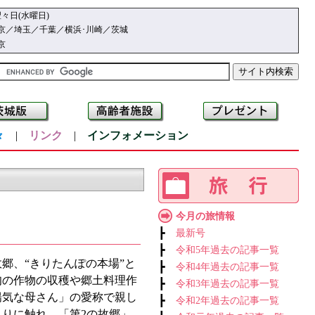
々日(水曜日)
京／埼玉／千葉／横浜･川崎／茨城
京
々
|
リンク
|
インフォメーション
今月の旅情報
┣
最新号
┣
令和5年過去の記事一覧
郷、“きりたんぽの本場”と
┣
令和4年過去の記事一覧
旬の作物の収穫や郷土料理作
┣
令和3年過去の記事一覧
陽気な母さん」の愛称で親し
┣
令和2年過去の記事一覧
りに触れ、「第2の故郷」