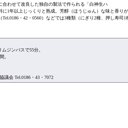
に合わせて改良した独自の製法で作られる「白神生ハ
料に1年以上じっくりと熟成。芳醇（ほうじゅん）な味と香り
.0186・42・0560）などでは3種類（にぎり2種、押し寿司1
リムジンバスで55分。
時間。
l.0186・43・7072