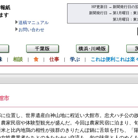
HP更新日 →
新聞発行日の翌
情報紙
新聞発行日 →
第1月曜日：東
ます
第3月曜日：東
送稿マニュアル
お問い合わせ
味
|
相談
|
食
|
仕事
|
学ぶ
|
これは便利これは楽
館市
に位置し、世界遺産白神山地に程近い大館市。忠犬ハチ公の故
、農家民宿や体験型観光が盛んだ。今回は農家民宿に泊まり、
新米と比内地鶏の相性が抜群のきりたんぽ鍋に舌鼓を打ち、「
の女性農業者たちとのあたたかい交流も。旬の味覚と人のぬくも