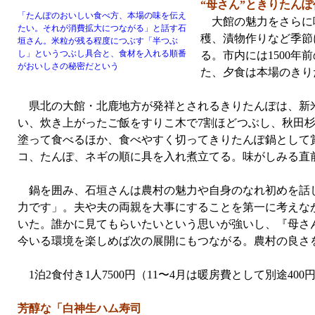
“母さん”ときりたんぽ
「たんぽのおいしい食べ方、本場の味を伝え
大館の魅力をさらに味
たい。それが消費拡大につながる」と話す石
穫、漬物作りなど季節
垣さん。米粒が残る程度につぶす「半つぶ
し」というつぶし具合と、食材を入れる順番
る。市内には1500
がおいしさの秘密だという
た、夕食は本場のきり
県北の大館・北鹿地方が発祥とされるきりたんぽは、新米
い、炊き上がったご飯をすりこ木で7割ほどつぶし、秋田
塗って食べるほか、食べやすく切ってきりたんぽ鍋として
コ、たんぽ、ネギの順に具を入れ煮立てる。味がしみる直
鍋を囲み、石垣さんは農村の魅力や自身のなれ初めを話し
力です」。夫や夫の両親を大事にすることを第一に考えな
いた。誰かに見てもらいたいという思いが強いし、『母さ
今いる環境を楽しめば次の展開にもつながる。農村の良さ
1泊2食付き1人7500円（11〜4月は暖房費として別途40
芳醇な「白神生ハム寿司