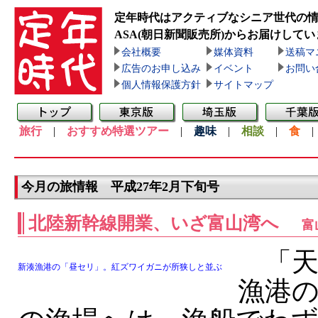
定年時代はアクティブなシニア世代の
ASA(朝日新聞販売所)
からお届けしてい
会社概要
媒体資料
送稿マ
広告のお申し込み
イベント
お問い
個人情報保護方針
サイトマップ
旅行
|
おすすめ特選ツアー
|
趣味
|
相談
|
食
今月の旅情報 平成27年2月下旬号
北陸新幹線開業、いざ富山湾へ
富
「天
新湊漁港の「昼セリ」。紅ズワイガニが所狭しと並ぶ
漁港