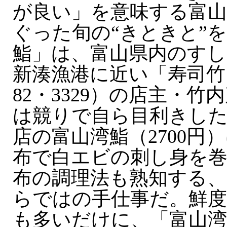
が良い」を意味する富
ぐった旬の“きときと”
鮨」は、富山県内のすし
新湊漁港に近い「寿司竹」（
82・3329）の店主・竹
は競りで自ら目利きし
店の富山湾鮨（2700円
布で白エビの刺し身を
布の調理法も熟知する、
らではの手仕事だ。鮮度
も多いだけに、「富山湾