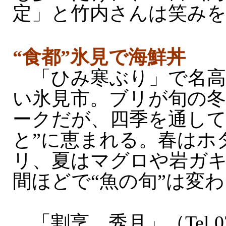
定」と竹内さんは笑み
“食都”氷見で海鮮丼
「ひみ寒ぶり」で名高
い氷見市。ブリが旬の
ークだが、四季を通して
と”に恵まれる。春はホ
リ、夏はマグロや岩ガキ
間ほどで“魚の旬”は変
「割烹 秀月」（Tel.076