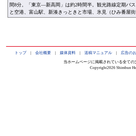
間8分。「東京—新高岡」は約2時間半。観光路線定期バ
と空港、富山駅、新湊きっときと市場、氷見（ひみ番屋街
トップ
|
会社概要
|
媒体資料
|
送稿マニュアル
|
広告の
当ホームページに掲載されている全ての
Copyright
2026 Shimbun Hen