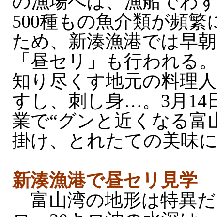
の漁場へは、漁船でわず
500種もの魚介類が頻
ため、新湊漁港では早朝
「昼セリ」も行われる。
知り尽くす地元の料理人
すし、刺し身…。3月1
業で“グンと近くなる富
掛け、とれたての美味
新湊漁港で昼セリ見学
富山湾の地形は特異だ。