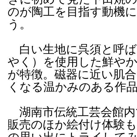
のが陶工を目指す動機
う。
白い生地に呉須と呼ば
やく）を使用した鮮や
が特徴。磁器に近い肌合
くなる温かみのある作
湖南市伝統工芸会館内
販売のほか絵付け体験