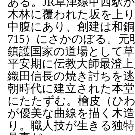
ある。JR草津線甲西駅
木林に覆われた坂を上
中腹にあり、創建は和銅年
715）にさかのぼる。
鎮護国家の道場として
平安期に伝教大師最澄上
織田信長の焼き討ちを逃
朝時代に建立された本堂
にたたずむ。檜皮（ひ
が優美な曲線を描く木造
り。職人技が生きる独特