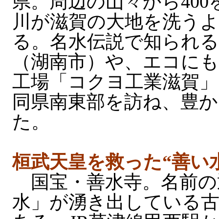
県。周辺の山々から40
川が滋賀の大地を洗う
る。名水伝説で知られる
（湖南市）や、エコにも
工場「コクヨ工業滋賀」
同県南東部を訪ね、豊か
た。
桓武天皇を救った“善い
国宝・善水寺。名前の
水」が湧き出している