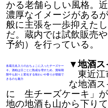
かる老舗らしい風格。
濃厚なイメージがある
般に主張を一歩抑えた
だ。蔵内では試飲販売や
予約）を行っている。
▼地酒ス
各蔵元名入りのおちょこに入ったチーズケー
キ。酒粕は日ごとに熟成を増すため、賞味期
東近江
限中も刻々と変化する味わいや香りが堪能で
きるのも魅力
な地酒ス
に 生チーズケーキ」が
地の地酒も山から下り