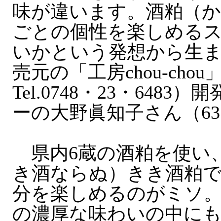
味が違います。酒粕（
ごとの個性を楽しめる
いかという発想から生
売元の「工房chou‐cho
Tel.0748・23・648
ーの大野眞知子さん（6
県内6蔵の酒粕を使い
き酒ならぬ）きき酒粕
分を楽しめるのがミソ
の濃厚な味わいの中に