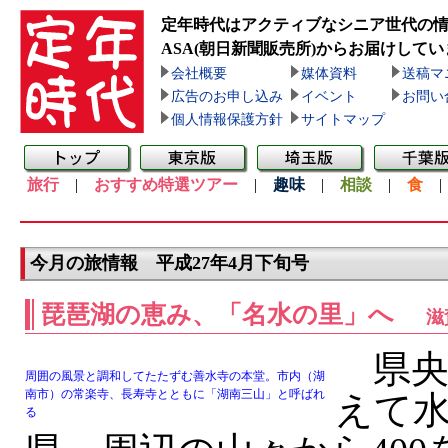
定年時代はアクティブなシニア世代の
ASA(朝日新聞販売所)
からお届けしてい
会社概要
媒体資料
送稿マ
広告のお申し込み
イベント
お問い
個人情報保護方針
サイトマップ
旅行
|
おすすめ特選ツアー
|
趣味
|
相談
|
食
今月の旅情報 平成27年4月下旬号
琵琶湖の恵み、「名水の里」へ
滋
県央
周囲の風景と調和してたたずむ善水寺の本堂。市内（湖
南市）の常楽寺、長寿寺とともに「湖南三山」と呼ばれ
えて
る