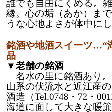
誰でも自由にくめる。
縁。心の垢（あか）ま
うな心地よさが体中に
銘酒や地酒スイーツ…“
品
▼老舗の銘酒
名水の里に銘酒あり。
山系の伏流水と近江産の
酒造（Tel.0748・72・
海道に面して大きな暖