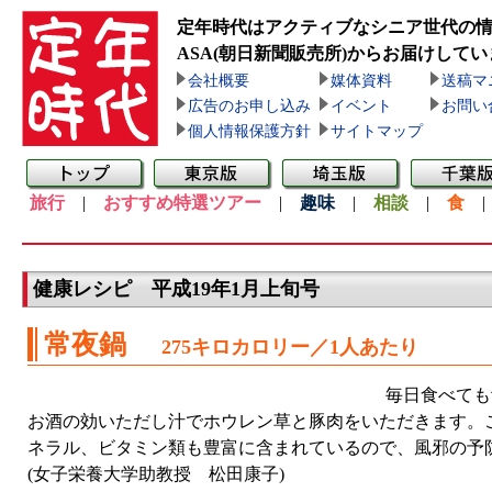
定年時代はアクティブなシニア世代の
ASA(朝日新聞販売所)
からお届けしてい
会社概要
媒体資料
送稿マ
広告のお申し込み
イベント
お問い
個人情報保護方針
サイトマップ
旅行
|
おすすめ特選ツアー
|
趣味
|
相談
|
食
健康レシピ 平成19年1月上旬号
常夜鍋
275キロカロリー／1人あたり
毎日食べても
お酒の効いただし汁でホウレン草と豚肉をいただきます。
ネラル、ビタミン類も豊富に含まれているので、風邪の予
(女子栄養大学助教授 松田康子)