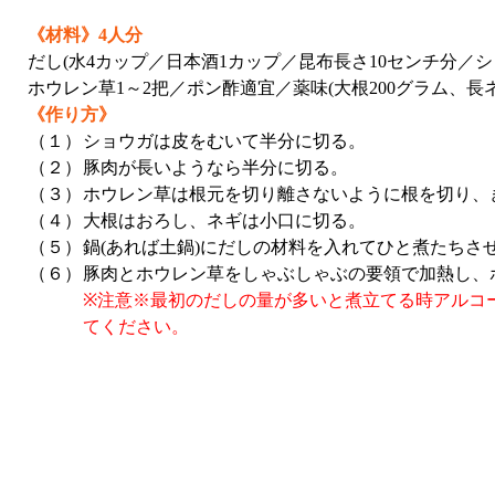
《材料》4人分
だし(水4カップ／日本酒1カップ／昆布長さ10センチ分／シ
ホウレン草1～2把／ポン酢適宜／薬味(大根200グラム、長ネ
《作り方》
（１）
ショウガは皮をむいて半分に切る。
（２）
豚肉が長いようなら半分に切る。
（３）
ホウレン草は根元を切り離さないように根を切り、
（４）
大根はおろし、ネギは小口に切る。
（５）
鍋(あれば土鍋)にだしの材料を入れてひと煮たちさ
（６）
豚肉とホウレン草をしゃぶしゃぶの要領で加熱し、
※注意※最初のだしの量が多いと煮立てる時アルコ
てください。