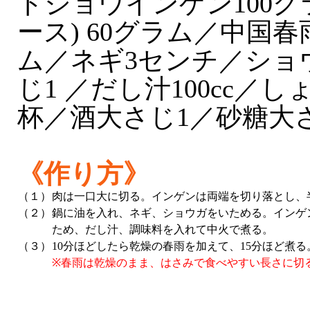
ドジョウインゲン100グ
ース) 60グラム／中国春雨
ム／ネギ3センチ／ショ
じ1 ／だし汁100cc／し
杯／酒大さじ1／砂糖大
《作り方》
（１）
肉は一口大に切る。インゲンは両端を切り落とし、
（２）
鍋に油を入れ、ネギ、ショウガをいためる。インゲ
ため、だし汁、調味料を入れて中火で煮る。
（３）
10分ほどしたら乾燥の春雨を加えて、15分ほど煮る
※春雨は乾燥のまま、はさみで食べやすい長さに切