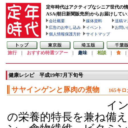
定年時代はアクティブなシニア世代の
ASA(朝日新聞販売所)
からお届けしてい
会社概要
媒体資料
送稿マ
広告のお申し込み
イベント
お問い
個人情報保護方針
サイトマップ
旅行
|
おすすめ特選ツアー
|
趣味
|
相談
|
食
健康レシピ 平成19年7月下旬号
サヤインゲンと豚肉の煮物
165キ
イン
の栄養的特長を兼ね備